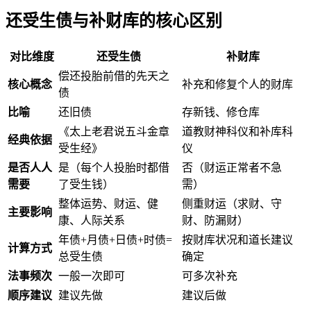
还受生债与补财库的核心区别
对比维度
还受生债
补财库
偿还投胎前借的先天之
核心概念
补充和修复个人的财库
债
比喻
还旧债
存新钱、修仓库
《太上老君说五斗金章
道教财神科仪和补库科
经典依据
受生经》
仪
是否人人
是（每个人投胎时都借
否（财运正常者不急
需要
了受生钱）
需）
整体运势、财运、健
侧重财运（求财、守
主要影响
康、人际关系
财、防漏财）
年债+月债+日债+时债=
按财库状况和道长建议
计算方式
总受生债
确定
法事频次
一般一次即可
可多次补充
顺序建议
建议先做
建议后做