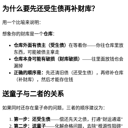
为什么要先还受生债再补财库？
用一个比喻来说明：
想象你的财库是一个
仓库
：
仓库外面有债主（受生债）
在等着你——你往仓库里放
东西，可能被债主拿走
仓库本身可能有破损（财库破损）
——往里面放钱也会
漏掉
正确的顺序是：
先还清旧债（还受生债），再修补仓库
（补财库），然后才能存住钱
送童子与二者的关系
如果同时还存在童子命的问题，三者的顺序建议为：
第一步：还受生债
——偿还先天之债，打通"财运通道"
第二步：送童子
——化解命格问题，去除"根源性阻碍"