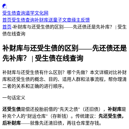
☯
受生债查询
道学文化网
首页
受生债查询
补财库
送童子
文章
缘主反馈
首页
›
补财库与还受生债的区别——先还债还是先补库？ | 受生
债在线查询
补财库与还受生债的区别——先还债还是
先补库？ | 受生债在线查询
补财库与还受生债有什么区别？哪个先做？本文详细对比补财
库和还受生债的概念、目的、适用人群和法事流程，帮你理清
二者的关系和正确的进行顺序。
一句话定义
还受生债
是偿还投胎前借的"先天之债"（还旧债），
补财库
是
补充个人的"财运仓库"（存新钱）。传统建议：
先还受生债，
后补财库
——就像先还清旧债，再往仓库里存钱。