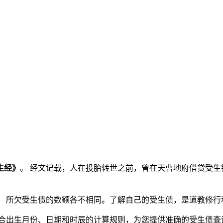
生经》
。 经文记载，人在投胎转世之前，曾在天曹地府借贷受生
， 所欠受生债的数额各不相同。了解自己的受生债，是道教修行
结合出生月份、日期和时辰的计算规则，为您提供准确的受生债查