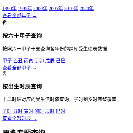
1990年
1995年
2000年
2005年
2010年
2020年
查看全部年份 →
☯
按六十甲子查询
按照六十甲子干支查询各年份的纳库受生债表数据
甲子
乙丑
丙寅
丁卯
戊辰
己巳
查看全部甲子 →
⏰
按出生时辰查询
十二时辰对应的受生债时债查询，子时到亥时完整覆盖
子时
丑时
寅时
卯时
辰时
巳时
查看全部时辰 →