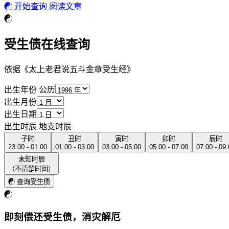
☯
开始查询
阅读文章
☯
受生债在线查询
依据《太上老君说五斗金章受生经》
出生年份
公历
出生月份
出生日期
出生时辰
地支时辰
子时
丑时
寅时
卯时
辰时
23:00 - 01:00
01:00 - 03:00
03:00 - 05:00
05:00 - 07:00
07:00 - 09
未知时辰
（不清楚时间）
☯
查询受生债
☯
即刻偿还受生债，消灾解厄