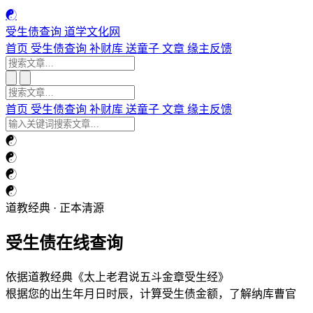
☯
受生债查询
道学文化网
首页
受生债查询
补财库
送童子
文章
缘主反馈
首页
受生债查询
补财库
送童子
文章
缘主反馈
☯
☯
☯
☯
道教经典 · 正本清源
受生债在线查询
依据道教经典《太上老君说五斗金章受生经》
根据您的出生年月日时辰，计算受生债金额，了解纳库曹官