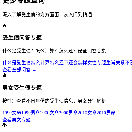
更多专题查询
深入了解受生债的方方面面，从入门到精通
📖
受生债问答专题
什么是受生债？怎么计算？怎么还？最全问答合集
什么是受生债
怎么计算
怎么还
不还会怎样
女性专题
生肖关系
不
查看全部问答 →
👤
男女受生债专题
按性别查看不同年份的受生债信息，男女分别解析
1990女命
1990男命
2000女命
2000男命
2010女命
2010男命
查看男女专题 →
🌟