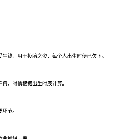
受生钱，用于投胎之资，每个人出生时便已欠下。
千贯，时债根据出生时辰计算。
要环节。
折合诵经一卷。