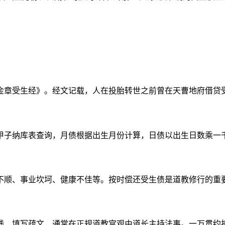
金章受生经》。经文记载，人在投胎转世之前曾在天曹地府借贷
甲子纳库表查询，月债根据出生月份计算，日债以出生日数乘一
不顺、事业坎坷、健康不佳等。按时偿还受生债是道教修行的重
钱、填写疏文，通常在正规道教宫观由道长主持法事。一万贯约