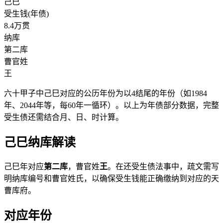
己巳
受生钱(年债)
8.4万贯
纳库
第二库
曹官姓
王
六十甲子中己巳对应的公历年份为以4结尾的年份（如1984
年、2044年等，每60年一循环）。以上为年债部分数据，完整
受生债还需结合月、日、时计算。
己巳纳库解读
己巳年对应
第二库
，曹官姓
王
。在还受生债法事中，疏文需写
明纳库编号和曹官姓氏，以确保受生钱能正确缴纳到对应的天
曹库府。
对应年份