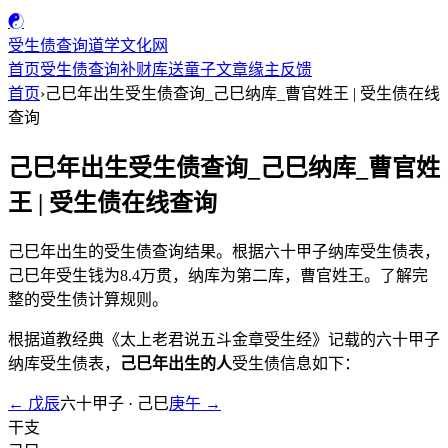
☯
受生债查询
道学文化网
首页
受生债查询
补财库
送童子
文章
缘主反馈
首页
›
己巳年出生受生债查询_己巳纳库_曹官姓王 | 受生债在线
查询
己巳年出生受生债查询_己巳纳库_曹官姓
王 | 受生债在线查询
己巳年出生的受生债查询结果。根据六十甲子纳库受生债表，
己巳年受生钱为8.4万贯，纳库为第二库，曹官姓王。了解完
整的受生债计算规则。
根据道教经典《太上老君说五斗金章受生经》记载的六十甲子
纳库受生债表，
己巳年出生的人
受生债信息如下：
← 戊辰
六十甲子 · 己巳
庚午 →
干支