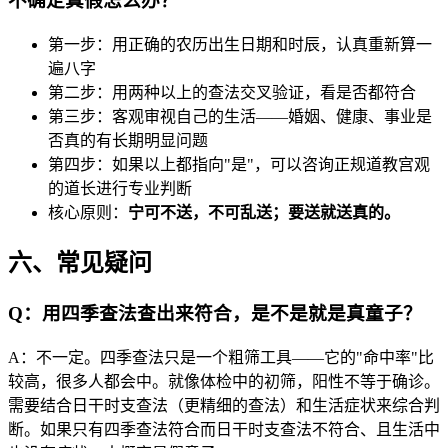
不确定真假怎么办？
第一步：用正确的农历出生日期和时辰，认真重新算一
遍八字
第二步：用两种以上的查法交叉验证，看是否都符合
第三步：客观审视自己的生活——婚姻、健康、事业是
否真的有长期明显问题
第四步：如果以上都指向"是"，可以咨询正规道教宫观
的道长进行专业判断
核心原则：
宁可不送，不可乱送；要送就送真的。
六、常见疑问
Q：用四季查法查出来符合，是不是就是真童子？
A：不一定。四季查法只是一个粗筛工具——它的"命中率"比
较高，很多人都会中。就像体检中的初筛，阳性不等于确诊。
需要结合日干时支查法（更精细的查法）和生活症状来综合判
断。如果只有四季查法符合而日干时支查法不符合、且生活中