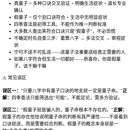
真童子 = 多种口诀交叉验证 + 明确生活症状 + 道长专业
确认
假童子 = 仅个别口诀符合 + 生活中无明显症状
四季查法是初筛工具，不能作为唯一判断标准
大多数人查出来符合口诀只是"假童子"，不必恐慌
不确定时先自查三步：重算八字 → 多法交叉 → 审视症
状
宁可不送不可乱送——送童子法事要送给真正需要的人
如果八字符合但生活一切都好——恭喜你，你是假童
子，该干嘛干嘛
⚠️ 常见误区
误区一：
"只要八字中有童子口诀的地支就一定是童子命。"
正
解：
四季查法只能筛选出"可能"，不能定论，需多方验证。
误区二：
"假童子就是骗人的，童子命根本不存在的。"
正解：
假童子的存在恰恰说明童子命的判断有其严谨性——不是看到
口诀就送，而是需要综合判断。假童子的概念本身就是一