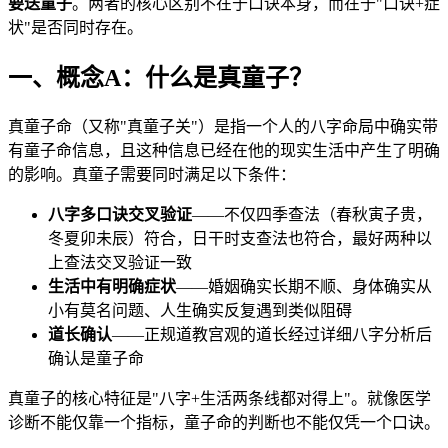
要送童子
。两者的核心区别不在于口诀本身，而在于"口诀+症
状"是否同时存在。
一、概念A：什么是真童子？
真童子命（又称"真童子关"）是指一个人的八字命局中确实带
有童子命信息，且这种信息已经在他的现实生活中产生了明确
的影响。真童子需要同时满足以下条件：
八字多口诀交叉验证
——不仅四季查法（春秋寅子贵，
冬夏卯未辰）符合，日干时支查法也符合，最好两种以
上查法交叉验证一致
生活中有明确症状
——婚姻确实长期不顺、身体确实从
小有莫名问题、人生确实反复遇到类似阻碍
道长确认
——正规道教宫观的道长经过详细八字分析后
确认是童子命
真童子的核心特征是"八字+生活两条线都对得上"。就像医学
诊断不能仅靠一个指标，童子命的判断也不能仅凭一个口诀。