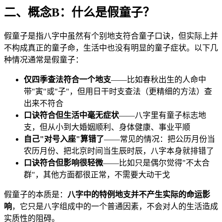
二、概念B：什么是假童子？
假童子是指八字中虽然有个别地支符合童子口诀，但实际上并
不构成真正的童子命，生活中也没有明显的童子症状。以下几
种情况通常是假童子：
仅四季查法符合一个地支
——比如春秋出生的人命中
带"寅"或"子"，但用日干时支查法（更精细的方法）查
出来不符合
口诀符合但生活中毫无症状
——八字里有童子标志地
支，但从小到大婚姻顺利、身体健康、事业平顺
自己"对号入座"算错了
——常见的情况：把公历月份当
农历月份、把北京时间当生辰时辰，八字本身就排错了
口诀符合但影响很轻微
——比如只是偶尔觉得"不太合
群"，其他方面都很正常，不需要大动干戈
假童子的本质是：
八字中的特例地支并不产生实际的命运影
响
，它只是八字组成中的一个普通因素，不会对人的生活造成
实质性的阻碍。