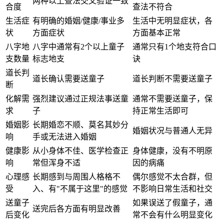
两种以上查法交叉验证一致
合度
查法不符合
生活症
有明确的婚姻/健康/事业多
生活中无明显症状，各
状
方面症状
方面基本正常
八字地
八字中通常有2个以上童子
通常只有1个地支符合口
支数量
标志地支
诀
道长判
道长确认需要送童子
道长判断不需要送童子
断
化解需
强烈建议通过正规法事送童
通常不需要送童子，保
求
子
持正常生活即可
婚姻影
长期婚恋不顺、莫名其妙分
婚姻状况与普通人无异
响
手或无法进入婚姻
健康影
从小身体不佳、医学检查正
身体健康，没有不明原
响
常但浑身不适
因的病痛
心理感
长期感到与周围人格格不
偶尔感觉不太合群，但
受
入、有"不属于这里"的感觉
不影响日常生活和社交
送童子
如果误送了假童子，通
送完后各方面有明显改善
后变化
常不会有什么明显变化