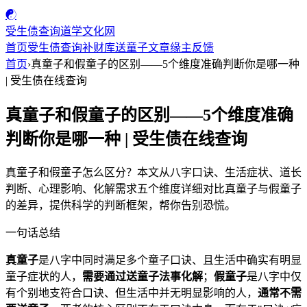
☯
受生债查询
道学文化网
首页
受生债查询
补财库
送童子
文章
缘主反馈
首页
›
真童子和假童子的区别——5个维度准确判断你是哪一种
| 受生债在线查询
真童子和假童子的区别——5个维度准确
判断你是哪一种 | 受生债在线查询
真童子和假童子怎么区分？本文从八字口诀、生活症状、道长
判断、心理影响、化解需求五个维度详细对比真童子与假童子
的差异，提供科学的判断框架，帮你告别恐慌。
一句话总结
真童子
是八字中同时满足多个童子口诀、且生活中确实有明显
童子症状的人，
需要通过送童子法事化解
；
假童子
是八字中仅
有个别地支符合口诀、但生活中并无明显影响的人，
通常不需