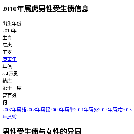
2010年属虎男性受生债信息
出生年份
2010年
生肖
属虎
干支
庚寅年
年债
8.4万贯
纳库
第十一库
曹官姓
何
2007年属猪
2008年属鼠
2009年属牛
2011年属兔
2012年属龙
2013
年属蛇
男性受生债与女性的异同