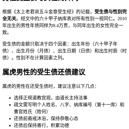
根据《太上老君说五斗金章受生经》的记载，
受生债与性别完
全无关
。经文中的六十甲子纳库表对所有性别一视同仁。2010
年出生的男性年债同样为8.4万贯，与同年出生的女性完全一
致。
受生债的金额只取决于四个因素：出生年份（六十甲子年
债）、出生月份（月债）、出生日期（日债）和出生时辰（时
债）。性别不在计算因素之列。
属虎男性的受生债还债建议
属虎的男性在还受生债时，建议注意以下几点：
选择正规道教宫观，由道长主持法事
疏文需写明个人姓名、八字、纳库编号（第十一库）和
曹官姓氏（姓何）
还债前斋戒沐浴，保持恭敬心态
还债后保持善行，积累功德