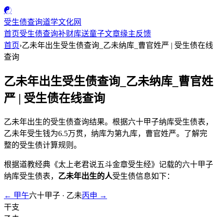
☯
受生债查询
道学文化网
首页
受生债查询
补财库
送童子
文章
缘主反馈
首页
›
乙未年出生受生债查询_乙未纳库_曹官姓严 | 受生债在线
查询
乙未年出生受生债查询_乙未纳库_曹官姓
严 | 受生债在线查询
乙未年出生的受生债查询结果。根据六十甲子纳库受生债表，
乙未年受生钱为6.5万贯，纳库为第九库，曹官姓严。了解完
整的受生债计算规则。
根据道教经典《太上老君说五斗金章受生经》记载的六十甲子
纳库受生债表，
乙未年出生的人
受生债信息如下：
← 甲午
六十甲子 · 乙未
丙申 →
干支