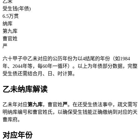
乙未
受生钱(年债)
6.5万贯
纳库
第九库
曹官姓
严
六十甲子中乙未对应的公历年份为以4结尾的年份（如1984
年、2044年等，每60年一循环）。以上为年债部分数据，完整
受生债还需结合月、日、时计算。
乙未纳库解读
乙未年对应
第九库
，曹官姓
严
。在还受生债法事中，疏文需写
明纳库编号和曹官姓氏，以确保受生钱能正确缴纳到对应的天
曹库府。
对应年份