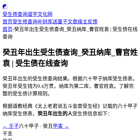
☯
受生债查询
道学文化网
首页
受生债查询
补财库
送童子
文章
缘主反馈
首页
›
癸丑年出生受生债查询_癸丑纳库_曹官姓袁 | 受生债在线
查询
癸丑年出生受生债查询_癸丑纳库_曹官姓
袁 | 受生债在线查询
癸丑年出生的受生债查询结果。根据六十甲子纳库受生债表，
癸丑年受生钱为9.4万贯，纳库为第二库，曹官姓袁。了解完
整的受生债计算规则。
根据道教经典《太上老君说五斗金章受生经》记载的六十甲子
纳库受生债表，
癸丑年出生的人
受生债信息如下：
← 壬子
六十甲子 · 癸丑
甲寅 →
干支