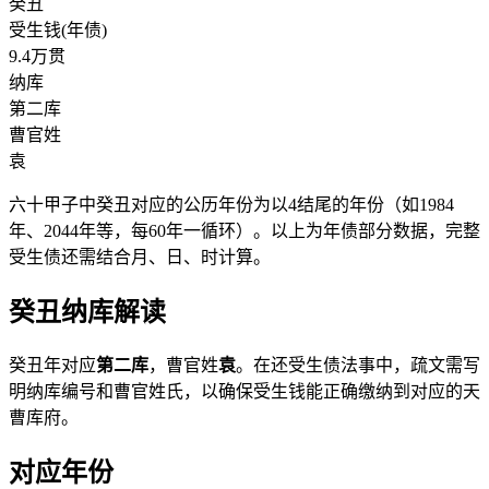
癸丑
受生钱(年债)
9.4万贯
纳库
第二库
曹官姓
袁
六十甲子中癸丑对应的公历年份为以4结尾的年份（如1984
年、2044年等，每60年一循环）。以上为年债部分数据，完整
受生债还需结合月、日、时计算。
癸丑纳库解读
癸丑年对应
第二库
，曹官姓
袁
。在还受生债法事中，疏文需写
明纳库编号和曹官姓氏，以确保受生钱能正确缴纳到对应的天
曹库府。
对应年份