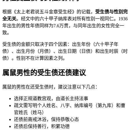
根据《太上老君说五斗金章受生经》的记载，
受生债与性别完
全无关
。经文中的六十甲子纳库表对所有性别一视同仁。1936
年出生的男性年债同样为7.6万贯，与同年出生的女性完全一
致。
受生债的金额只取决于四个因素：出生年份（六十甲子年
债）、出生月份（月债）、出生日期（日债）和出生时辰（时
债）。性别不在计算因素之列。
属鼠男性的受生债还债建议
属鼠的男性在还受生债时，建议注意以下几点：
选择正规道教宫观，由道长主持法事
疏文需写明个人姓名、八字、纳库编号（第九库）和曹
官姓氏（姓马）
还债前斋戒沐浴，保持恭敬心态
还债后保持善行，积累功德