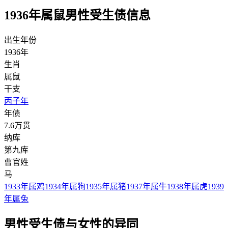
1936年属鼠男性受生债信息
出生年份
1936年
生肖
属鼠
干支
丙子年
年债
7.6万贯
纳库
第九库
曹官姓
马
1933年属鸡
1934年属狗
1935年属猪
1937年属牛
1938年属虎
1939
年属兔
男性受生债与女性的异同