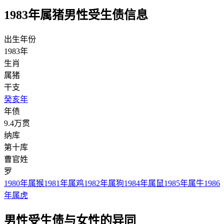
1983年属猪男性受生债信息
出生年份
1983年
生肖
属猪
干支
癸亥年
年债
9.4万贯
纳库
第十库
曹官姓
罗
1980年属猴
1981年属鸡
1982年属狗
1984年属鼠
1985年属牛
1986
年属虎
男性受生债与女性的异同