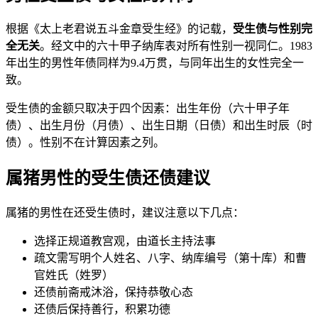
根据《太上老君说五斗金章受生经》的记载，
受生债与性别完
全无关
。经文中的六十甲子纳库表对所有性别一视同仁。1983
年出生的男性年债同样为9.4万贯，与同年出生的女性完全一
致。
受生债的金额只取决于四个因素：出生年份（六十甲子年
债）、出生月份（月债）、出生日期（日债）和出生时辰（时
债）。性别不在计算因素之列。
属猪男性的受生债还债建议
属猪的男性在还受生债时，建议注意以下几点：
选择正规道教宫观，由道长主持法事
疏文需写明个人姓名、八字、纳库编号（第十库）和曹
官姓氏（姓罗）
还债前斋戒沐浴，保持恭敬心态
还债后保持善行，积累功德