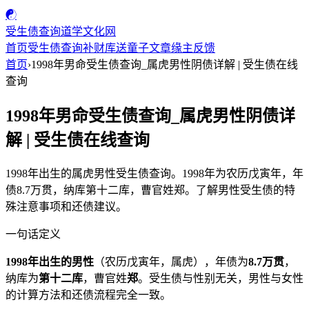
☯
受生债查询
道学文化网
首页
受生债查询
补财库
送童子
文章
缘主反馈
首页
›
1998年男命受生债查询_属虎男性阴债详解 | 受生债在线
查询
1998年男命受生债查询_属虎男性阴债详
解 | 受生债在线查询
1998年出生的属虎男性受生债查询。1998年为农历戊寅年，年
债8.7万贯，纳库第十二库，曹官姓郑。了解男性受生债的特
殊注意事项和还债建议。
一句话定义
1998年出生的男性
（农历戊寅年，属虎），年债为
8.7万贯
，
纳库为
第十二库
，曹官姓
郑
。受生债与性别无关，男性与女性
的计算方法和还债流程完全一致。