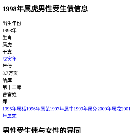
1998年属虎男性受生债信息
出生年份
1998年
生肖
属虎
干支
戊寅年
年债
8.7万贯
纳库
第十二库
曹官姓
郑
1995年属猪
1996年属鼠
1997年属牛
1999年属兔
2000年属龙
2001
年属蛇
男性受生债与女性的异同