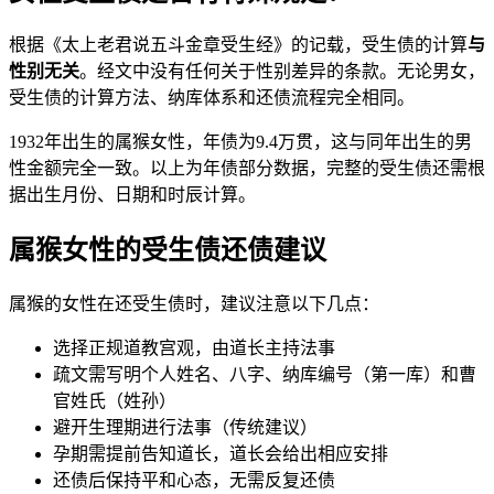
根据《太上老君说五斗金章受生经》的记载，受生债的计算
与
性别无关
。经文中没有任何关于性别差异的条款。无论男女，
受生债的计算方法、纳库体系和还债流程完全相同。
1932年出生的属猴女性，年债为9.4万贯，这与同年出生的男
性金额完全一致。以上为年债部分数据，完整的受生债还需根
据出生月份、日期和时辰计算。
属猴女性的受生债还债建议
属猴的女性在还受生债时，建议注意以下几点：
选择正规道教宫观，由道长主持法事
疏文需写明个人姓名、八字、纳库编号（第一库）和曹
官姓氏（姓孙）
避开生理期进行法事（传统建议）
孕期需提前告知道长，道长会给出相应安排
还债后保持平和心态，无需反复还债