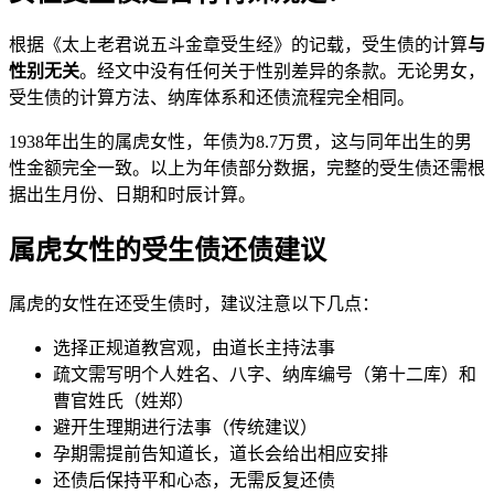
根据《太上老君说五斗金章受生经》的记载，受生债的计算
与
性别无关
。经文中没有任何关于性别差异的条款。无论男女，
受生债的计算方法、纳库体系和还债流程完全相同。
1938年出生的属虎女性，年债为8.7万贯，这与同年出生的男
性金额完全一致。以上为年债部分数据，完整的受生债还需根
据出生月份、日期和时辰计算。
属虎女性的受生债还债建议
属虎的女性在还受生债时，建议注意以下几点：
选择正规道教宫观，由道长主持法事
疏文需写明个人姓名、八字、纳库编号（第十二库）和
曹官姓氏（姓郑）
避开生理期进行法事（传统建议）
孕期需提前告知道长，道长会给出相应安排
还债后保持平和心态，无需反复还债