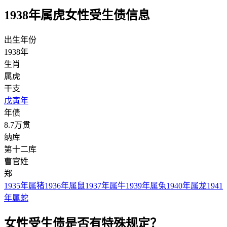
1938年属虎女性受生债信息
出生年份
1938年
生肖
属虎
干支
戊寅年
年债
8.7万贯
纳库
第十二库
曹官姓
郑
1935年属猪
1936年属鼠
1937年属牛
1939年属兔
1940年属龙
1941
年属蛇
女性受生债是否有特殊规定？