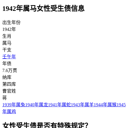
1942年属马女性受生债信息
出生年份
1942年
生肖
属马
干支
壬午年
年债
7.6万贯
纳库
第四库
曹官姓
蒋
1939年属兔
1940年属龙
1941年属蛇
1943年属羊
1944年属猴
1945
年属鸡
女性受生债是否有特殊规定？