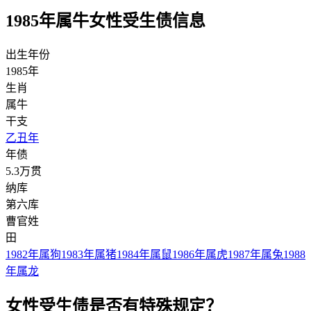
1985年属牛女性受生债信息
出生年份
1985年
生肖
属牛
干支
乙丑年
年债
5.3万贯
纳库
第六库
曹官姓
田
1982年属狗
1983年属猪
1984年属鼠
1986年属虎
1987年属兔
1988
年属龙
女性受生债是否有特殊规定？