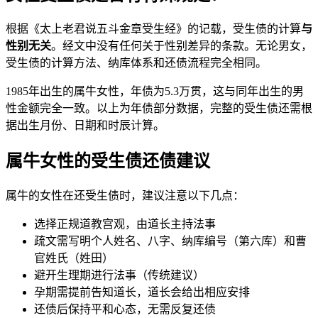
根据《太上老君说五斗金章受生经》的记载，受生债的计算
与
性别无关
。经文中没有任何关于性别差异的条款。无论男女，
受生债的计算方法、纳库体系和还债流程完全相同。
1985年出生的属牛女性，年债为5.3万贯，这与同年出生的男
性金额完全一致。以上为年债部分数据，完整的受生债还需根
据出生月份、日期和时辰计算。
属牛女性的受生债还债建议
属牛的女性在还受生债时，建议注意以下几点：
选择正规道教宫观，由道长主持法事
疏文需写明个人姓名、八字、纳库编号（第六库）和曹
官姓氏（姓田）
避开生理期进行法事（传统建议）
孕期需提前告知道长，道长会给出相应安排
还债后保持平和心态，无需反复还债