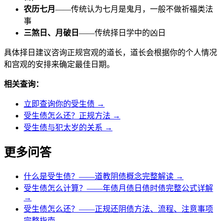
农历七月
——传统认为七月是鬼月，一般不做祈福类法
事
三煞日、月破日
——传统择日学中的凶日
具体择日建议咨询正规宫观的道长，道长会根据你的个人情况
和宫观的安排来确定最佳日期。
相关查询：
立即查询你的受生债 →
受生债怎么还？正规方法 →
受生债与犯太岁的关系 →
更多问答
什么是受生债？——道教阴债概念完整解读 →
受生债怎么计算？——年债月债日债时债完整公式详解
→
受生债怎么还？——正规还阴债方法、流程、注意事项
完整指南 →