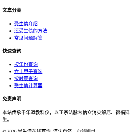
文章分类
受生债介绍
还受生债的方法
常见问题解答
快速查询
按年份查询
六十甲子查询
按时辰查询
受生债计算器
免责声明
本站传承千年道教科仪，以正宗法脉为信众消灾解厄、禳福延
生。
© 2026 受生债在线查询. 道法自然，心诚则灵。