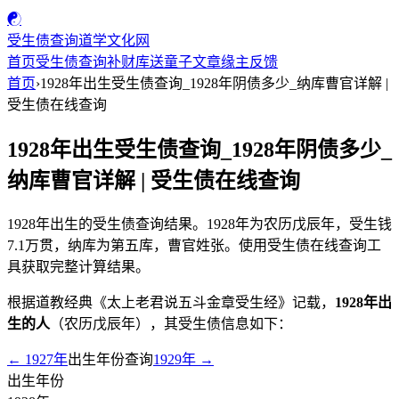
☯
受生债查询
道学文化网
首页
受生债查询
补财库
送童子
文章
缘主反馈
首页
›
1928年出生受生债查询_1928年阴债多少_纳库曹官详解 |
受生债在线查询
1928年出生受生债查询_1928年阴债多少_
纳库曹官详解 | 受生债在线查询
1928年出生的受生债查询结果。1928年为农历戊辰年，受生钱
7.1万贯，纳库为第五库，曹官姓张。使用受生债在线查询工
具获取完整计算结果。
根据道教经典《太上老君说五斗金章受生经》记载，
1928年出
生的人
（农历戊辰年），其受生债信息如下：
← 1927年
出生年份查询
1929年 →
出生年份