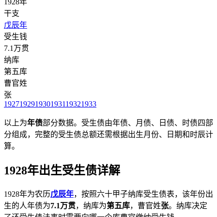
1928年
干支
戊辰年
受生钱
7.1万贯
纳库
第五库
曹官姓
张
1927
1929
1930
1931
1932
1933
以上为
年债
部分数据。受生债由年债、月债、日债、时债四部
分组成，完整的受生债总额还需根据出生月份、日期和时辰计
算。
1928年出生受生债详解
1928年为农历
戊辰年
，按照六十甲子纳库受生债表，该年份出
生的人年债为
7.1万贯
，纳库为
第五库
，曹官姓
张
。纳库决定