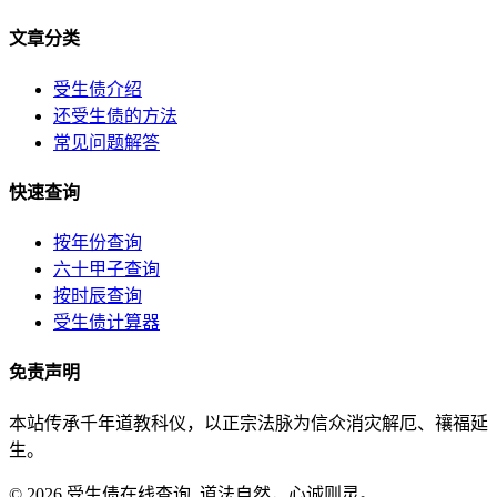
文章分类
受生债介绍
还受生债的方法
常见问题解答
快速查询
按年份查询
六十甲子查询
按时辰查询
受生债计算器
免责声明
本站传承千年道教科仪，以正宗法脉为信众消灾解厄、禳福延
生。
© 2026 受生债在线查询. 道法自然，心诚则灵。