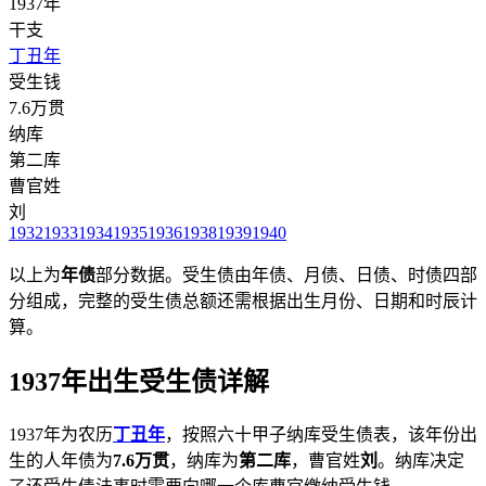
1937年
干支
丁丑年
受生钱
7.6万贯
纳库
第二库
曹官姓
刘
1932
1933
1934
1935
1936
1938
1939
1940
以上为
年债
部分数据。受生债由年债、月债、日债、时债四部
分组成，完整的受生债总额还需根据出生月份、日期和时辰计
算。
1937年出生受生债详解
1937年为农历
丁丑年
，按照六十甲子纳库受生债表，该年份出
生的人年债为
7.6万贯
，纳库为
第二库
，曹官姓
刘
。纳库决定