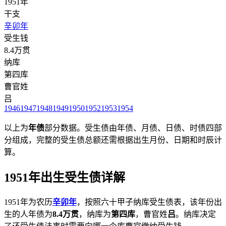
1951年
干支
辛卯年
受生钱
8.4万贯
纳库
第四库
曹官姓
吕
1946
1947
1948
1949
1950
1952
1953
1954
以上为
年债
部分数据。受生债由年债、月债、日债、时债四部
分组成，完整的受生债总额还需根据出生月份、日期和时辰计
算。
1951年出生受生债详解
1951年为农历
辛卯年
，按照六十甲子纳库受生债表，该年份出
生的人年债为
8.4万贯
，纳库为
第四库
，曹官姓
吕
。纳库决定