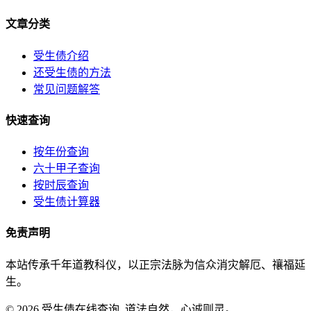
文章分类
受生债介绍
还受生债的方法
常见问题解答
快速查询
按年份查询
六十甲子查询
按时辰查询
受生债计算器
免责声明
本站传承千年道教科仪，以正宗法脉为信众消灾解厄、禳福延
生。
© 2026 受生债在线查询. 道法自然，心诚则灵。