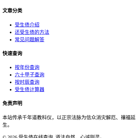
文章分类
受生债介绍
还受生债的方法
常见问题解答
快速查询
按年份查询
六十甲子查询
按时辰查询
受生债计算器
免责声明
本站传承千年道教科仪，以正宗法脉为信众消灾解厄、禳福延
生。
© 2026 受生债在线查询. 道法自然，心诚则灵。