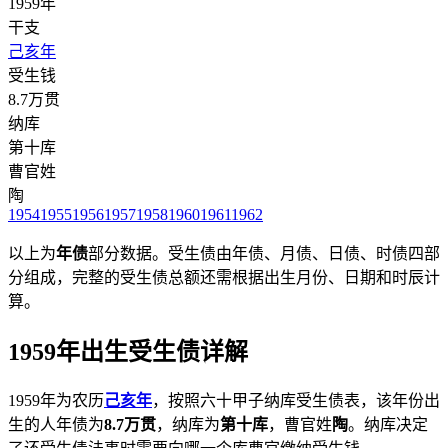
1959年
干支
己亥年
受生钱
8.7万贯
纳库
第十库
曹官姓
陶
1954
1955
1956
1957
1958
1960
1961
1962
以上为
年债
部分数据。受生债由年债、月债、日债、时债四部
分组成，完整的受生债总额还需根据出生月份、日期和时辰计
算。
1959年出生受生债详解
1959年为农历
己亥年
，按照六十甲子纳库受生债表，该年份出
生的人年债为
8.7万贯
，纳库为
第十库
，曹官姓
陶
。纳库决定