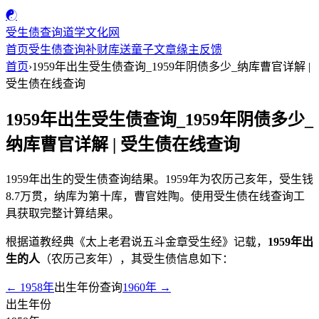
☯
受生债查询
道学文化网
首页
受生债查询
补财库
送童子
文章
缘主反馈
首页
›
1959年出生受生债查询_1959年阴债多少_纳库曹官详解 |
受生债在线查询
1959年出生受生债查询_1959年阴债多少_
纳库曹官详解 | 受生债在线查询
1959年出生的受生债查询结果。1959年为农历己亥年，受生钱
8.7万贯，纳库为第十库，曹官姓陶。使用受生债在线查询工
具获取完整计算结果。
根据道教经典《太上老君说五斗金章受生经》记载，
1959年出
生的人
（农历己亥年），其受生债信息如下：
← 1958年
出生年份查询
1960年 →
出生年份