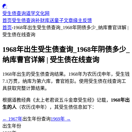
☯
受生债查询
道学文化网
首页
受生债查询
补财库
送童子
文章
缘主反馈
首页
›
1968年出生受生债查询_1968年阴债多少_纳库曹官详解 |
受生债在线查询
1968年出生受生债查询_1968年阴债多少_
纳库曹官详解 | 受生债在线查询
1968年出生的受生债查询结果。1968年为农历戊申年，受生钱
7.1万贯，纳库为第六库，曹官姓彭。使用受生债在线查询工
具获取完整计算结果。
根据道教经典《太上老君说五斗金章受生经》记载，
1968年出
生的人
（农历戊申年），其受生债信息如下：
← 1967年
出生年份查询
1969年 →
出生年份