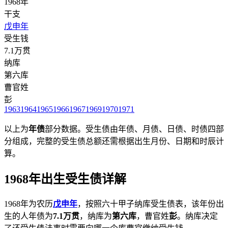
1968年
干支
戊申年
受生钱
7.1万贯
纳库
第六库
曹官姓
彭
1963
1964
1965
1966
1967
1969
1970
1971
以上为
年债
部分数据。受生债由年债、月债、日债、时债四部
分组成，完整的受生债总额还需根据出生月份、日期和时辰计
算。
1968年出生受生债详解
1968年为农历
戊申年
，按照六十甲子纳库受生债表，该年份出
生的人年债为
7.1万贯
，纳库为
第六库
，曹官姓
彭
。纳库决定