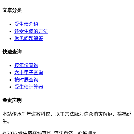
文章分类
受生债介绍
还受生债的方法
常见问题解答
快速查询
按年份查询
六十甲子查询
按时辰查询
受生债计算器
免责声明
本站传承千年道教科仪，以正宗法脉为信众消灾解厄、禳福延
生。
© 2026 受生债在线查询. 道法自然，心诚则灵。