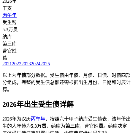
2026年
干支
丙午年
受生钱
5.3万贯
纳库
第三库
曹官姓
葛
2021
2022
2023
2024
2025
以上为
年债
部分数据。受生债由年债、月债、日债、时债四部
分组成，完整的受生债总额还需根据出生月份、日期和时辰计
算。
2026年出生受生债详解
2026年为农历
丙午年
，按照六十甲子纳库受生债表，该年份出
生的人年债为
5.3万贯
，纳库为
第三库
，曹官姓
葛
。纳库决定