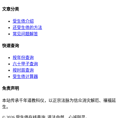
文章分类
受生债介绍
还受生债的方法
常见问题解答
快速查询
按年份查询
六十甲子查询
按时辰查询
受生债计算器
免责声明
本站传承千年道教科仪，以正宗法脉为信众消灾解厄、禳福延
生。
© 2026 受生债在线查询. 道法自然，心诚则灵。