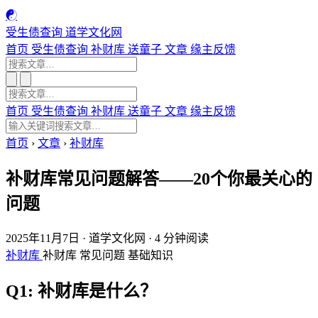
☯
受生债查询
道学文化网
首页
受生债查询
补财库
送童子
文章
缘主反馈
首页
受生债查询
补财库
送童子
文章
缘主反馈
首页
›
文章
›
补财库
补财库常见问题解答——20个你最关心的
问题
2025年11月7日
·
道学文化网
·
4 分钟阅读
补财库
补财库
常见问题
基础知识
Q1: 补财库是什么？