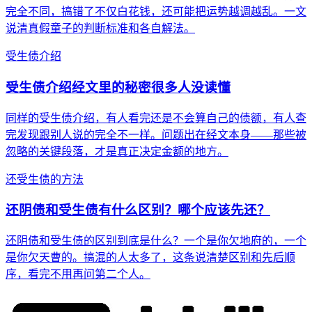
完全不同，搞错了不仅白花钱，还可能把运势越调越乱。一文
说清真假童子的判断标准和各自解法。
受生债介绍
受生债介绍经文里的秘密很多人没读懂
同样的受生债介绍，有人看完还是不会算自己的债额，有人查
完发现跟别人说的完全不一样。问题出在经文本身——那些被
忽略的关键段落，才是真正决定金额的地方。
还受生债的方法
还阴债和受生债有什么区别？哪个应该先还？
还阴债和受生债的区别到底是什么？一个是你欠地府的，一个
是你欠天曹的。搞混的人太多了，这条说清楚区别和先后顺
序，看完不用再问第二个人。