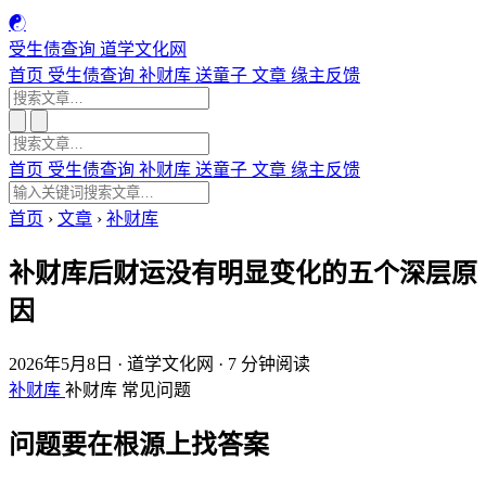
☯
受生债查询
道学文化网
首页
受生债查询
补财库
送童子
文章
缘主反馈
首页
受生债查询
补财库
送童子
文章
缘主反馈
首页
›
文章
›
补财库
补财库后财运没有明显变化的五个深层原
因
2026年5月8日
·
道学文化网
·
7 分钟阅读
补财库
补财库
常见问题
问题要在根源上找答案