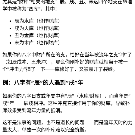
尤其是”财库”相关的地支：
辰、戌、丑、未
这四个地支在命理
学中被称为”四库”，其中：
辰为水库（也作财库）
戌为火库（也作财库）
丑为金库（也作财库）
未为木库（也作财库）
如果你的八字中财库所在的支，恰好在当年被流年之支”冲”了
（如辰戌冲、丑未冲），那么你刚补好的财库就相当于被一
个”冲击力”撞了一下——库修好了，又被震开了裂缝。
例：八字有”辰”的人遇到”戌”年
如果你的八字日支或年支中有”辰”（水库/财库），而当年是”
戌”年——辰戌相冲。这种冲克直接作用于你的财库，导致补
库效果受到流年力量的抵消。
这不是法事的问题，也不是道长的问题——而是流年天时的力
量太大，单独一次的补库难以完全抗衡。