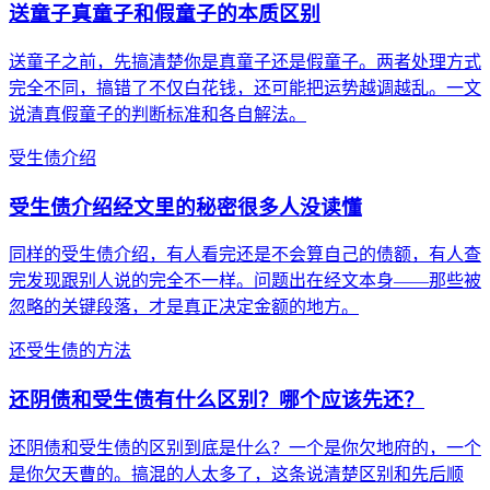
送童子真童子和假童子的本质区别
送童子之前，先搞清楚你是真童子还是假童子。两者处理方式
完全不同，搞错了不仅白花钱，还可能把运势越调越乱。一文
说清真假童子的判断标准和各自解法。
受生债介绍
受生债介绍经文里的秘密很多人没读懂
同样的受生债介绍，有人看完还是不会算自己的债额，有人查
完发现跟别人说的完全不一样。问题出在经文本身——那些被
忽略的关键段落，才是真正决定金额的地方。
还受生债的方法
还阴债和受生债有什么区别？哪个应该先还？
还阴债和受生债的区别到底是什么？一个是你欠地府的，一个
是你欠天曹的。搞混的人太多了，这条说清楚区别和先后顺