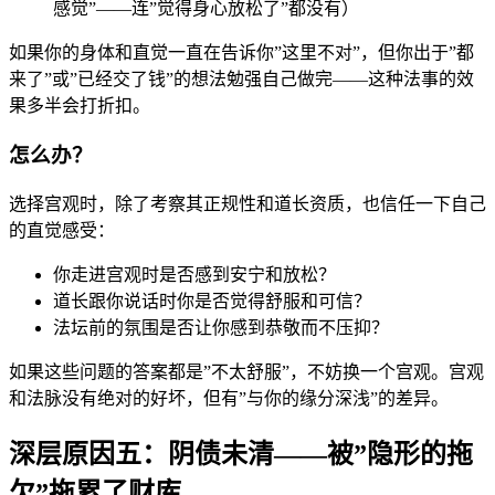
感觉”——连”觉得身心放松了”都没有）
如果你的身体和直觉一直在告诉你”这里不对”，但你出于”都
来了”或”已经交了钱”的想法勉强自己做完——这种法事的效
果多半会打折扣。
怎么办？
选择宫观时，除了考察其正规性和道长资质，也信任一下自己
的直觉感受：
你走进宫观时是否感到安宁和放松？
道长跟你说话时你是否觉得舒服和可信？
法坛前的氛围是否让你感到恭敬而不压抑？
如果这些问题的答案都是”不太舒服”，不妨换一个宫观。宫观
和法脉没有绝对的好坏，但有”与你的缘分深浅”的差异。
深层原因五：阴债未清——被”隐形的拖
欠”拖累了财库