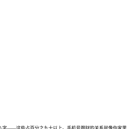
八字——这些占百分之九十以上。手机号跟财的关系就像你家里