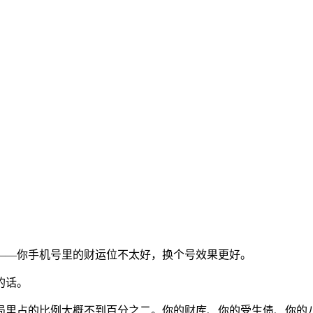
——你手机号里的财运位不太好，换个号效果更好。
的话。
局里占的比例大概不到百分之二。你的财库、你的受生债、你的