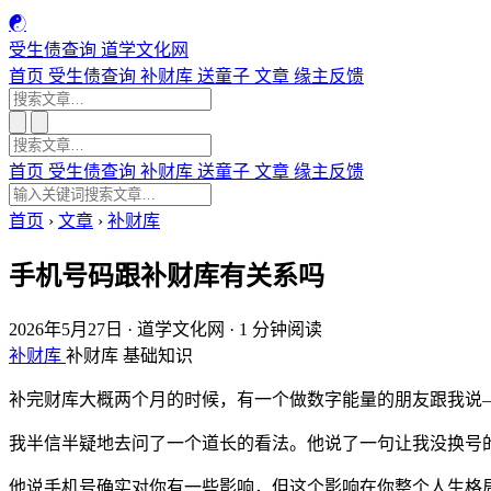
☯
受生债查询
道学文化网
首页
受生债查询
补财库
送童子
文章
缘主反馈
首页
受生债查询
补财库
送童子
文章
缘主反馈
首页
›
文章
›
补财库
手机号码跟补财库有关系吗
2026年5月27日
·
道学文化网
·
1 分钟阅读
补财库
补财库
基础知识
补完财库大概两个月的时候，有一个做数字能量的朋友跟我说
我半信半疑地去问了一个道长的看法。他说了一句让我没换号
他说手机号确实对你有一些影响，但这个影响在你整个人生格