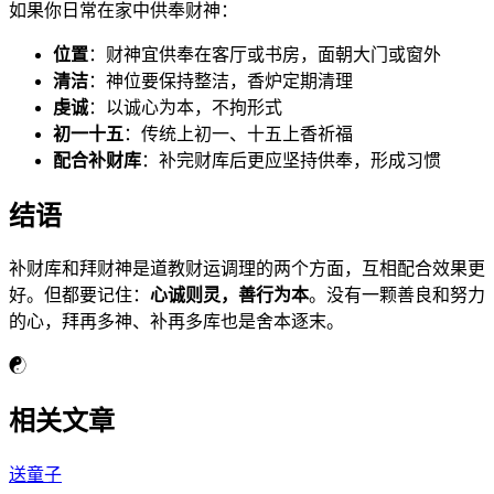
如果你日常在家中供奉财神：
位置
：财神宜供奉在客厅或书房，面朝大门或窗外
清洁
：神位要保持整洁，香炉定期清理
虔诚
：以诚心为本，不拘形式
初一十五
：传统上初一、十五上香祈福
配合补财库
：补完财库后更应坚持供奉，形成习惯
结语
补财库和拜财神是道教财运调理的两个方面，互相配合效果更
好。但都要记住：
心诚则灵，善行为本
。没有一颗善良和努力
的心，拜再多神、补再多库也是舍本逐末。
☯
相关文章
送童子