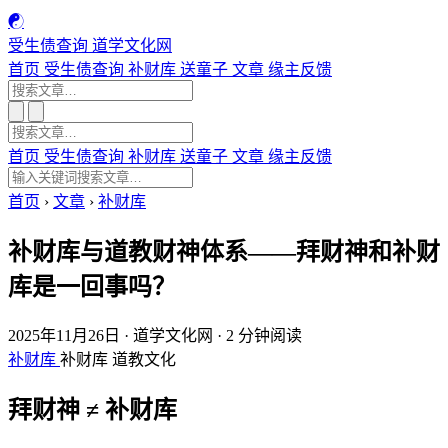
☯
受生债查询
道学文化网
首页
受生债查询
补财库
送童子
文章
缘主反馈
首页
受生债查询
补财库
送童子
文章
缘主反馈
首页
›
文章
›
补财库
补财库与道教财神体系——拜财神和补财
库是一回事吗？
2025年11月26日
·
道学文化网
·
2 分钟阅读
补财库
补财库
道教文化
拜财神 ≠ 补财库