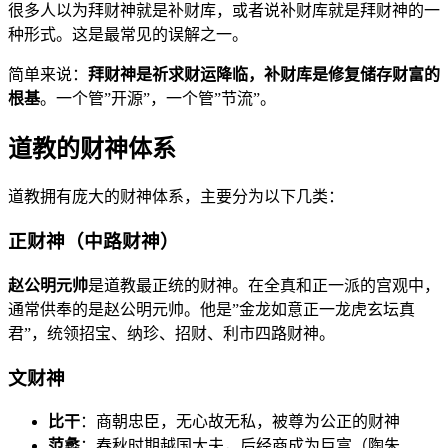
很多人以为拜财神就是补财库，或者说补财库就是拜财神的一
种形式。这是最常见的误解之一。
简单来说：
拜财神是祈求财运降临，补财库是修复储存财富的
根基
。一个管”开源”，一个管”节流”。
道教的财神体系
道教拥有庞大的财神体系，主要分为以下几类：
正财神（中路财神）
赵公明元帅
是道教最正统的财神。在全真和正一派的宫观中，
通常供奉的是赵公明元帅。他是”金龙如意正一龙虎玄坛真
君”，统领招宝、纳珍、招财、利市四路财神。
文财神
比干
：商朝忠臣，无心故无私，被尊为公正的财神
范蠡
：春秋时期越国大夫，后经商成为巨富（陶朱