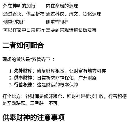
外在神明的加持
内在命局的调理
通过香火、供品祈福
通过科仪、疏文、焚化调理
侧重”求财”
侧重”守财”
可以在家中日常进行
需要到宫观请道长做法事
二者如何配合
理想的做法是”双管齐下”：
先补财库
：修复财库根基，让财富有地方可存
供奉财神
：日常祈求财神保佑，广开财路
行善积德
：这是财运的根本保障
打个比方：补财库是修好粮仓，拜财神是祈求丰收，行善积德
是辛勤耕耘。三者缺一不可。
供奉财神的注意事项