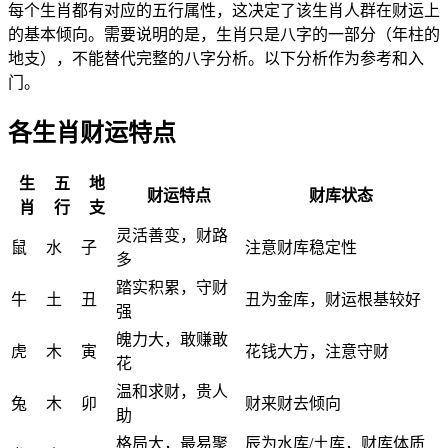
每个生肖都有对应的五行属性，这决定了该生肖人群在财运上
的基本倾向。需要说明的是，生肖只是八字的一部分（年柱的
地支），不能替代完整的八字分析。以下分析作为参考和入
门。
各生肖财运特点
生
五
地
财运特点
财库状态
肖
行
支
灵活善变，财路
鼠
水
子
注意财库稳定性
多
踏实积累，守财
牛
土
丑
丑为金库，财运根基较好
强
魄力大，敢赚敢
虎
木
寅
花钱大方，注意守财
花
温和求财，贵人
兔
木
卯
财来财去倾向
助
格局大，最易聚
辰为水库/土库，财库体质