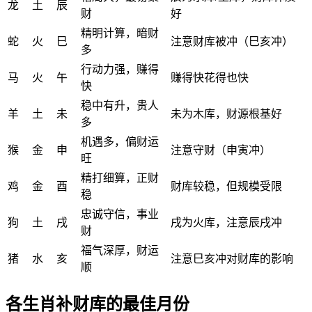
龙
土
辰
财
好
精明计算，暗财
蛇
火
巳
注意财库被冲（巳亥冲）
多
行动力强，赚得
马
火
午
赚得快花得也快
快
稳中有升，贵人
羊
土
未
未为木库，财源根基好
多
机遇多，偏财运
猴
金
申
注意守财（申寅冲）
旺
精打细算，正财
鸡
金
酉
财库较稳，但规模受限
稳
忠诚守信，事业
狗
土
戌
戌为火库，注意辰戌冲
财
福气深厚，财运
猪
水
亥
注意巳亥冲对财库的影响
顺
各生肖补财库的最佳月份