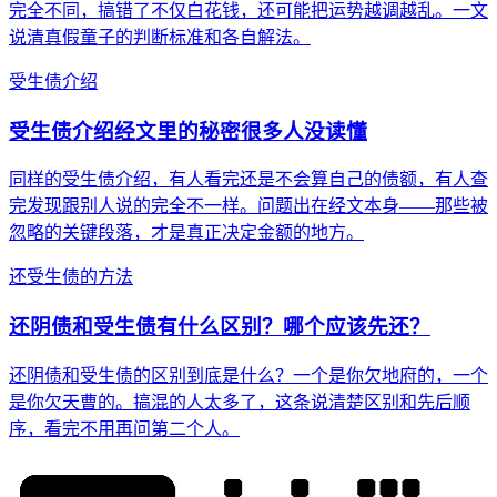
完全不同，搞错了不仅白花钱，还可能把运势越调越乱。一文
说清真假童子的判断标准和各自解法。
受生债介绍
受生债介绍经文里的秘密很多人没读懂
同样的受生债介绍，有人看完还是不会算自己的债额，有人查
完发现跟别人说的完全不一样。问题出在经文本身——那些被
忽略的关键段落，才是真正决定金额的地方。
还受生债的方法
还阴债和受生债有什么区别？哪个应该先还？
还阴债和受生债的区别到底是什么？一个是你欠地府的，一个
是你欠天曹的。搞混的人太多了，这条说清楚区别和先后顺
序，看完不用再问第二个人。