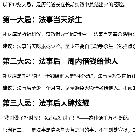
以下12条大忌，是历代道长在长期实践中总结出来的经验。
第一大忌：法事当天杀生
补财库是祈福科仪，道教倡导”仙道贵生”。法事当天宰杀活物
建议
：法事当天吃素或少荤。至少不要自己动手杀生（包括点
第二大忌：法事后一周内借钱给他人
补财库是”往里补”，借钱给他人是”往外流”。法事后短期内
建议
：法事后至少一个月内，尽量避免大额借款给他人。小额
第三大忌：法事后大肆炫耀
“我刚做了补财库！以后就发财了！“——这种话千万不要说。
原因有二：一是法事是信众与天曹之间的事，不宜到处宣扬；