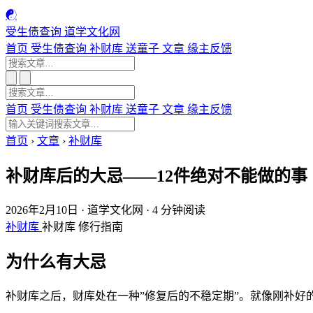
☯
受生债查询
道学文化网
首页
受生债查询
补财库
送童子
文章
缘主反馈
首页
受生债查询
补财库
送童子
文章
缘主反馈
首页
›
文章
›
补财库
补财库后的大忌——12件绝对不能做的事
2026年2月10日
·
道学文化网
·
4 分钟阅读
补财库
补财库
修行指南
为什么有大忌
补财库之后，财库处在一种”修复后的不稳定期”。就像刚补