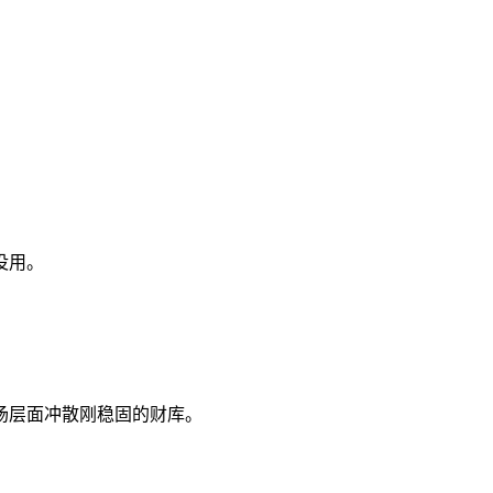
没用。
场层面冲散刚稳固的财库。