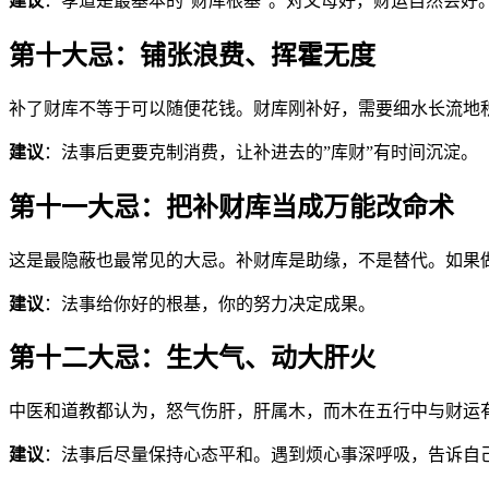
建议
：孝道是最基本的”财库根基”。对父母好，财运自然会好
第十大忌：铺张浪费、挥霍无度
补了财库不等于可以随便花钱。财库刚补好，需要细水长流地
建议
：法事后更要克制消费，让补进去的”库财”有时间沉淀。
第十一大忌：把补财库当成万能改命术
这是最隐蔽也最常见的大忌。补财库是助缘，不是替代。如果
建议
：法事给你好的根基，你的努力决定成果。
第十二大忌：生大气、动大肝火
中医和道教都认为，怒气伤肝，肝属木，而木在五行中与财运
建议
：法事后尽量保持心态平和。遇到烦心事深呼吸，告诉自己