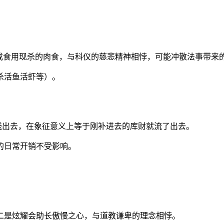
或食用现杀的肉食，与科仪的慈悲精神相悖，可能冲散法事带来
杀活鱼活虾等）。
借钱出去，在象征意义上等于刚补进去的库财就流了出去。
的日常开销不受影响。
二是炫耀会助长傲慢之心，与道教谦卑的理念相悖。