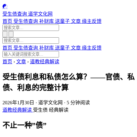
☯
受生债查询
道学文化网
首页
受生债查询
补财库
送童子
文章
缘主反馈
首页
受生债查询
补财库
送童子
文章
缘主反馈
首页
›
文章
›
道教经典解读
受生债利息和私债怎么算？——官债、私
债、利息的完整计算
2026年1月30日
·
道学文化网
·
5 分钟阅读
道教经典解读
受生债
经典解读
不止一种”债”