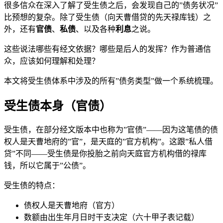
很多信众在深入了解了受生债之后，会发现自己的”债务状况”
比预想的复杂。除了受生债（向天曹借贷的先天禄库钱）之
外，还有
官债
、
私债
、以及各种
利息
之说。
这些说法哪些有经文依据？哪些是后人的发挥？作为普通信
众，应该如何理解和处理？
本文将受生债体系中涉及的所有”债务类型”做一个系统梳理。
受生债本身（官债）
受生债，在部分经文版本中也称为”官债”——因为这笔债的债
权人是天曹地府的”官”，是天庭的”官方机构”。这跟”私人借
贷”不同——受生债是你投胎之前向天庭官方机构借的禄库
钱，所以它属于”公债”。
受生债的特点：
债权人是天曹地府（官方）
数额由出生年月日时干支决定（六十甲子表记载）