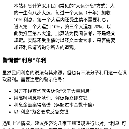
本站利息计算采用民间常见的”大运计息”方式：人
的一生有八步大运，每过一个大运（十年）加收
10% 利息。第一个大运内还受生债不需要利息，
进入第二个大运加 10%，第三个大运加 20%，以
此类推至第八大运。此算法为民间参考，
不是经文
规定
。实际还受生债时以经文本金为准，是否需要
加还利息请咨询你所去的道观。
警惕借”利息”牟利
虽然民间利息的说法有其来源，但也有不法分子利用这一点谋
取暴利。需要注意的警示信号：
对方不经查询就告诉你”欠了大量利息”
用高额利息吓唬你、催促你立即交钱
利息金额高得离谱（远超过本金数十倍）
以”利息”为名要求反复交钱
遇到上述情况，建议多咨询几家正规道观进行比对。“利息”可