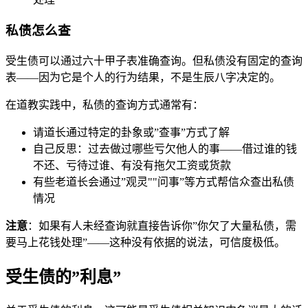
私债怎么查
受生债可以通过六十甲子表准确查询。但私债没有固定的查询
表——因为它是个人的行为结果，不是生辰八字决定的。
在道教实践中，私债的查询方式通常有：
请道长通过特定的卦象或”查事”方式了解
自己反思：过去做过哪些亏欠他人的事——借过谁的钱
不还、亏待过谁、有没有拖欠工资或货款
有些老道长会通过”观灵""问事”等方式帮信众查出私债
情况
注意
：如果有人未经查询就直接告诉你”你欠了大量私债，需
要马上花钱处理”——这种没有依据的说法，可信度极低。
受生债的”利息”