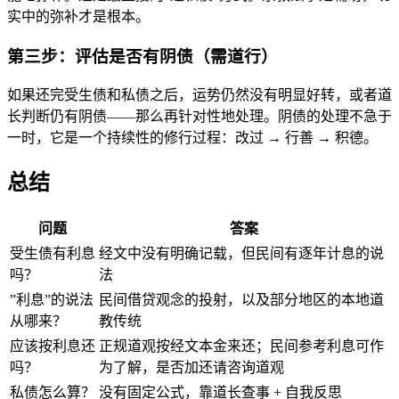
实中的弥补才是根本。
第三步：评估是否有阴债（需道行）
如果还完受生债和私债之后，运势仍然没有明显好转，或者道
长判断仍有阴债——那么再针对性地处理。阴债的处理不急于
一时，它是一个持续性的修行过程：改过 → 行善 → 积德。
总结
问题
答案
受生债有利息
经文中没有明确记载，但民间有逐年计息的说
吗？
法
”利息”的说法
民间借贷观念的投射，以及部分地区的本地道
从哪来？
教传统
应该按利息还
正规道观按经文本金来还；民间参考利息可作
吗？
为了解，是否加还请咨询道观
私债怎么算？
没有固定公式，靠道长查事 + 自我反思