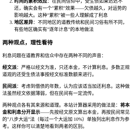
时间的累积效应
：在民间信仰中，受生债如果迟迟不
还，确实会有一个”累积”效果——欠债越久，对运势的
影响越大。这种”累积”被一些人理解成了利息
地区差异
：不同地区的道教传统和民间习俗有所不同，
有些地区确实有”逐年计息”的本地做法
两种观点，理性看待
利息问题在道教界和信众中存在两种不同的声音：
经文派
：严格以经文为准，只还本金，不计算利息。多数正规
道观的还受生债法事按经文标准数额来进行。
民间派
：考虑到借债的年数，认为应该适当加还利息。这种做
法虽然经文依据薄弱，但在民间有一定流传。
两种观点各有其来源和道理。本站计算器采用的做法是：
将本
金和利息分开显示
——先按经文原文算出本金，再按民间常见
的”八步大运”法（每过一个大运加 10%）单独列出利息作为参
考。这样你可以清楚地看到两者的区别。