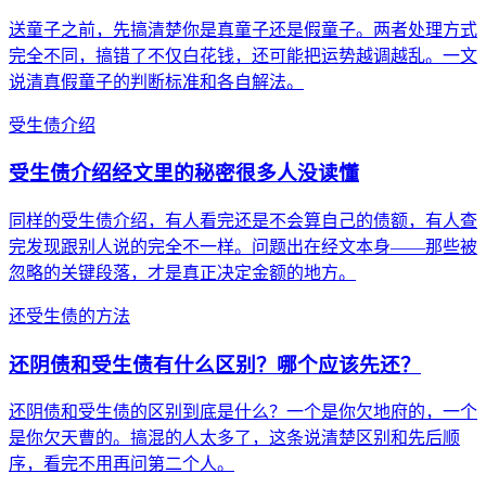
送童子之前，先搞清楚你是真童子还是假童子。两者处理方式
完全不同，搞错了不仅白花钱，还可能把运势越调越乱。一文
说清真假童子的判断标准和各自解法。
受生债介绍
受生债介绍经文里的秘密很多人没读懂
同样的受生债介绍，有人看完还是不会算自己的债额，有人查
完发现跟别人说的完全不一样。问题出在经文本身——那些被
忽略的关键段落，才是真正决定金额的地方。
还受生债的方法
还阴债和受生债有什么区别？哪个应该先还？
还阴债和受生债的区别到底是什么？一个是你欠地府的，一个
是你欠天曹的。搞混的人太多了，这条说清楚区别和先后顺
序，看完不用再问第二个人。