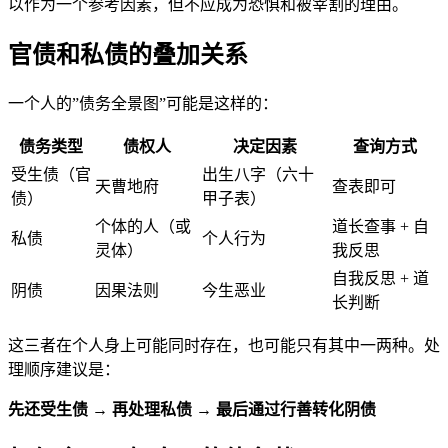
以作为一个参考因素，但不应成为恐惧和被宰割的理由。
官债和私债的叠加关系
一个人的”债务全景图”可能是这样的：
债务类型
债权人
决定因素
查询方式
受生债（官
出生八字（六十
天曹地府
查表即可
债）
甲子表）
个体的人（或
道长查事 + 自
私债
个人行为
灵体）
我反思
自我反思 + 道
阴债
因果法则
今生恶业
长判断
这三者在个人身上可能同时存在，也可能只有其中一两种。处
理顺序建议是：
先还受生债 → 再处理私债 → 最后通过行善转化阴债