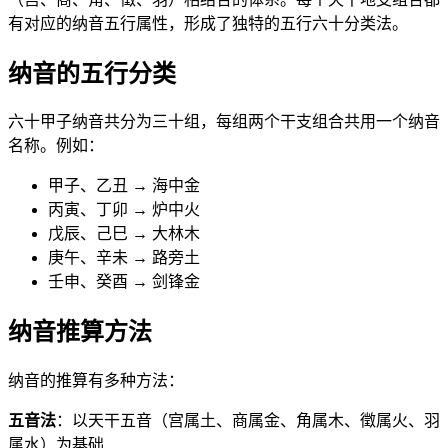
有对应的纳音五行属性，形成了独特的五行六十分类法。
纳音的五行分类
六十甲子纳音共分为三十组，每组两个干支组合共用一个纳音
名称。例如：
甲子、乙丑 → 海中金
丙寅、丁卯 → 炉中火
戊辰、己巳 → 大林木
庚午、辛未 → 路旁土
壬申、癸酉 → 剑锋金
纳音推算方法
纳音的推算有多种方法：
五音法
：以天干五音（宫属土、商属金、角属木、徵属火、羽
属水）为基础