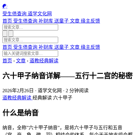
☯
受生债查询
道学文化网
首页
受生债查询
补财库
送童子
文章
缘主反馈
首页
受生债查询
补财库
送童子
文章
缘主反馈
首页
›
文章
›
道教经典解读
六十甲子纳音详解——五行十二宫的秘密
2026年2月26日
·
道学文化网
·
2 分钟阅读
道教经典解读
经典解读
六十甲子
什么是纳音
纳音，全称”六十甲子纳音”，是将六十甲子与五行和五音
（宫、商、角、徵、羽）相结合的体系。每个天干地支组合都