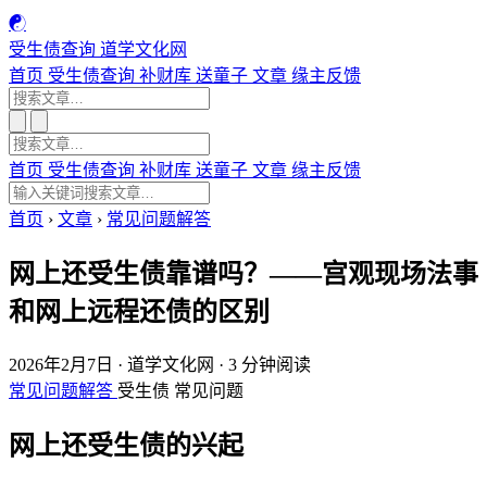
☯
受生债查询
道学文化网
首页
受生债查询
补财库
送童子
文章
缘主反馈
首页
受生债查询
补财库
送童子
文章
缘主反馈
首页
›
文章
›
常见问题解答
网上还受生债靠谱吗？——宫观现场法事
和网上远程还债的区别
2026年2月7日
·
道学文化网
·
3 分钟阅读
常见问题解答
受生债
常见问题
网上还受生债的兴起