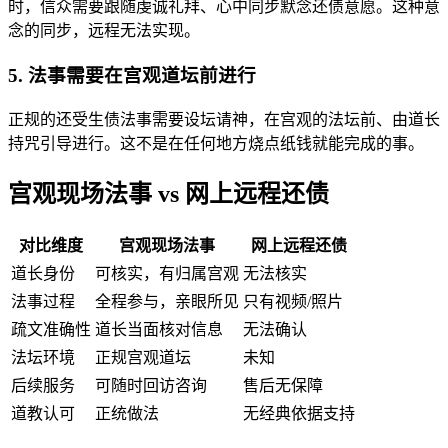
时，信众需要跟随虔诚礼拜、心中同步默念还债意愿。这种意
念的同步，远程无法实现。
5. 法事需要在宫观道坛前进行
正规的还受生债法事需要设坛请神，在宫观的法坛前、由道长
持咒引导进行。这不是在任何地方烧点纸钱就能完成的事。
宫观现场法事 vs 网上远程还债
对比维度
宫观现场法事
网上远程还债
道长身份
可核实，有归属宫观
无法核实
法事过程
全程参与，亲眼所见
只有视频/照片
疏文准确性
道长当面核对信息
无法确认
法坛环境
正规宫观道坛
未知
后续服务
可随时回访咨询
售后无保障
道教认可
正统做法
无经典依据支持