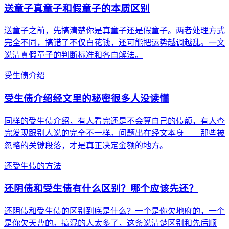
送童子真童子和假童子的本质区别
送童子之前，先搞清楚你是真童子还是假童子。两者处理方式
完全不同，搞错了不仅白花钱，还可能把运势越调越乱。一文
说清真假童子的判断标准和各自解法。
受生债介绍
受生债介绍经文里的秘密很多人没读懂
同样的受生债介绍，有人看完还是不会算自己的债额，有人查
完发现跟别人说的完全不一样。问题出在经文本身——那些被
忽略的关键段落，才是真正决定金额的地方。
还受生债的方法
还阴债和受生债有什么区别？哪个应该先还？
还阴债和受生债的区别到底是什么？一个是你欠地府的，一个
是你欠天曹的。搞混的人太多了，这条说清楚区别和先后顺