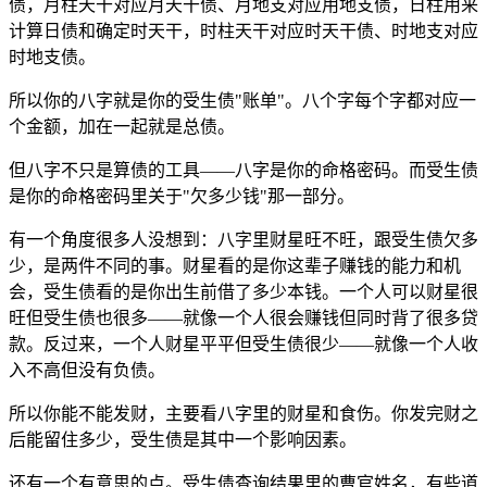
债，月柱天干对应月天干债、月地支对应用地支债，日柱用来
计算日债和确定时天干，时柱天干对应时天干债、时地支对应
时地支债。
所以你的八字就是你的受生债"账单"。八个字每个字都对应一
个金额，加在一起就是总债。
但八字不只是算债的工具——八字是你的命格密码。而受生债
是你的命格密码里关于"欠多少钱"那一部分。
有一个角度很多人没想到：八字里财星旺不旺，跟受生债欠多
少，是两件不同的事。财星看的是你这辈子赚钱的能力和机
会，受生债看的是你出生前借了多少本钱。一个人可以财星很
旺但受生债也很多——就像一个人很会赚钱但同时背了很多贷
款。反过来，一个人财星平平但受生债很少——就像一个人收
入不高但没有负债。
所以你能不能发财，主要看八字里的财星和食伤。你发完财之
后能留住多少，受生债是其中一个影响因素。
还有一个有意思的点。受生债查询结果里的曹官姓名，有些道