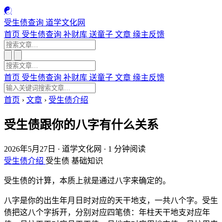
☯
受生债查询
道学文化网
首页
受生债查询
补财库
送童子
文章
缘主反馈
首页
受生债查询
补财库
送童子
文章
缘主反馈
首页
›
文章
›
受生债介绍
受生债跟你的八字有什么关系
2026年5月27日
·
道学文化网
·
1 分钟阅读
受生债介绍
受生债
基础知识
受生债的计算，本质上就是通过八字来确定的。
八字是你的出生年月日时对应的天干地支，一共八个字。受生
债把这八个字拆开，分别对应四笔债：年柱天干地支对应年