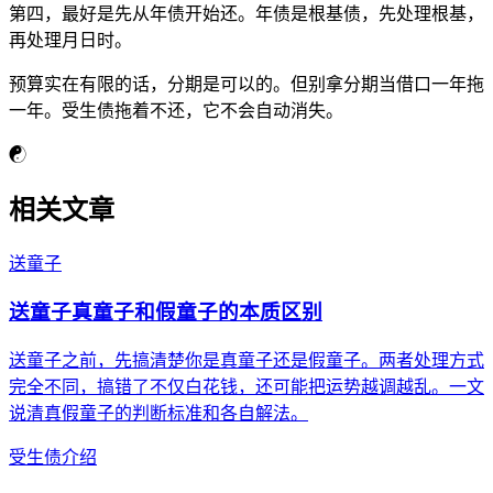
第四，最好是先从年债开始还。年债是根基债，先处理根基，
再处理月日时。
预算实在有限的话，分期是可以的。但别拿分期当借口一年拖
一年。受生债拖着不还，它不会自动消失。
☯
相关文章
送童子
送童子真童子和假童子的本质区别
送童子之前，先搞清楚你是真童子还是假童子。两者处理方式
完全不同，搞错了不仅白花钱，还可能把运势越调越乱。一文
说清真假童子的判断标准和各自解法。
受生债介绍