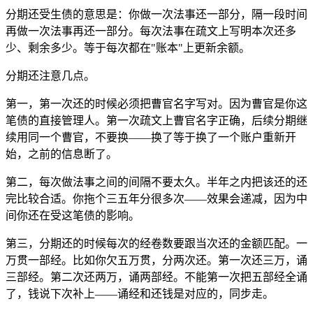
分期还受生债的意思是：你做一次法事还一部分，隔一段时间
再做一次法事再还一部分。每次法事在疏文上写明本次还多
少、剩余多少。等于每次都在"账本"上更新余额。
分期还注意几点。
第一，第一次还的时候必须把曹官名字写对。因为曹官是你这
笔债的直接管理人。第一次疏文上曹官名字正确，后续分期继
续用同一个曹官，不要换——换了等于换了一个账户重新开
始，之前的信息断了。
第二，每次做法事之间的间隔不要太久。半年之内把该还的还
完比较合适。你拖个三五年分很多次——效果会递减，因为中
间你还在受这笔债的影响。
第三，分期还的时候每次的经卷数要跟当次还的金额匹配。一
万贯一部经。比如你欠五万贯，分两次还。第一次还三万，诵
三部经。第二次还两万，诵两部经。不能第一次把五部经全诵
了，钱说下次补上——诵经和还钱是对应的，同步走。