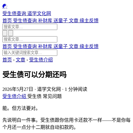
☯
受生债查询
道学文化网
首页
受生债查询
补财库
送童子
文章
缘主反馈
首页
受生债查询
补财库
送童子
文章
缘主反馈
首页
›
文章
›
受生债介绍
受生债可以分期还吗
2026年5月27日
·
道学文化网
·
1 分钟阅读
受生债介绍
受生债
常见问题
能。但方法要对。
先说明白一件事。受生债跟你信用卡还款不一样——不是你每
个月还一点分十二期就自动扣款的。