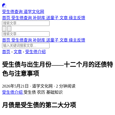
☯
受生债查询
道学文化网
首页
受生债查询
补财库
送童子
文章
缘主反馈
首页
受生债查询
补财库
送童子
文章
缘主反馈
首页
›
文章
›
受生债介绍
受生债与出生月份——十二个月的还债特
色与注意事项
2026年5月21日
·
道学文化网
·
2 分钟阅读
受生债介绍
受生债
农历
基础知识
月债是受生债的第二大分项