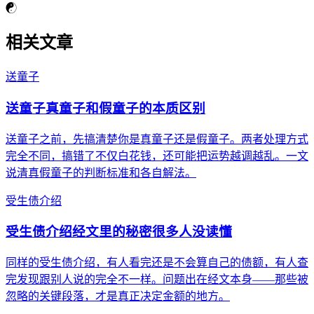
☯
相关文章
送童子
送童子真童子和假童子的本质区别
送童子之前，先搞清楚你是真童子还是假童子。两者处理方式
完全不同，搞错了不仅白花钱，还可能把运势越调越乱。一文
说清真假童子的判断标准和各自解法。
受生债介绍
受生债介绍经文里的秘密很多人没读懂
同样的受生债介绍，有人看完还是不会算自己的债额，有人查
完发现跟别人说的完全不一样。问题出在经文本身——那些被
忽略的关键段落，才是真正决定金额的地方。