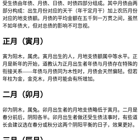
受生债由年债、月债、日债、时债四部分组成。其中月债由两
部分构成：出生月份对应的天干（年干定月干）加上农历月份
对应的地支债额。月债的平均金额在五千到一万贯之间，虽然
不如年债大，但对总债的影响不可忽视。
正月（寅月）
寅为阳木，属虎。寅月出生的人，月地支债额属中等水平。正
月是新年的开始，道教认为正月出生者年债与月债存在特殊的
衔接关系——年债与月债同为木性时，月债会天然偏轻。但若
年柱为金，金克木，月债可能会有所增加。
二月（卯月）
卯为阴木，属兔。卯月出生者的月地支债略低于寅月。二月是
春分前后，阴阳各半。卯月出生者做还受生债法事时，有些道
长会建议选在春分或秋分这两个阴阳平衡的日子，效果更好。