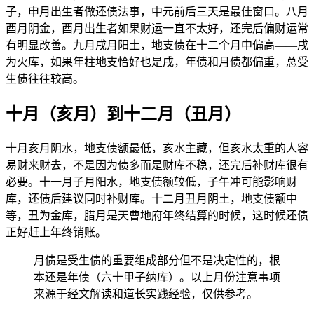
子，申月出生者做还债法事，中元前后三天是最佳窗口。八月
酉月阴金，酉月出生者如果财运一直不太好，还完后偏财运常
有明显改善。九月戌月阳土，地支债在十二个月中偏高——戌
为火库，如果年柱地支恰好也是戌，年债和月债都偏重，总受
生债往往较高。
十月（亥月）到十二月（丑月）
十月亥月阴水，地支债额最低，亥水主藏，但亥水太重的人容
易财来财去，不是因为债多而是财库不稳，还完后补财库很有
必要。十一月子月阳水，地支债额较低，子午冲可能影响财
库，还债后建议同时补财库。十二月丑月阴土，地支债额中
等，丑为金库，腊月是天曹地府年终结算的时候，这时候还债
正好赶上年终销账。
月债是受生债的重要组成部分但不是决定性的，根
本还是年债（六十甲子纳库）。以上月份注意事项
来源于经文解读和道长实践经验，仅供参考。