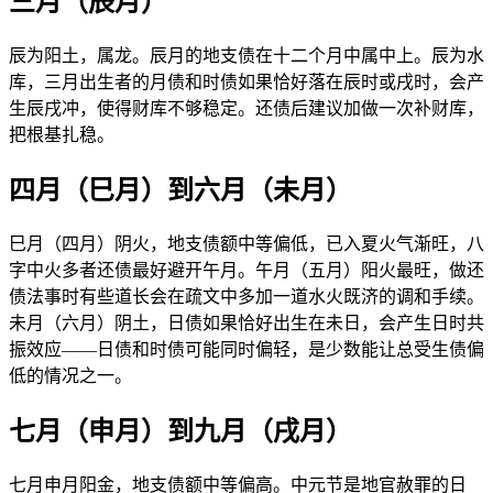
三月（辰月）
辰为阳土，属龙。辰月的地支债在十二个月中属中上。辰为水
库，三月出生者的月债和时债如果恰好落在辰时或戌时，会产
生辰戌冲，使得财库不够稳定。还债后建议加做一次补财库，
把根基扎稳。
四月（巳月）到六月（未月）
巳月（四月）阴火，地支债额中等偏低，已入夏火气渐旺，八
字中火多者还债最好避开午月。午月（五月）阳火最旺，做还
债法事时有些道长会在疏文中多加一道水火既济的调和手续。
未月（六月）阴土，日债如果恰好出生在未日，会产生日时共
振效应——日债和时债可能同时偏轻，是少数能让总受生债偏
低的情况之一。
七月（申月）到九月（戌月）
七月申月阳金，地支债额中等偏高。中元节是地官赦罪的日