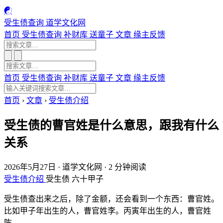
☯
受生债查询
道学文化网
首页
受生债查询
补财库
送童子
文章
缘主反馈
首页
受生债查询
补财库
送童子
文章
缘主反馈
首页
›
文章
›
受生债介绍
受生债的曹官姓是什么意思，跟我有什么
关系
2026年5月27日
·
道学文化网
·
2 分钟阅读
受生债介绍
受生债
六十甲子
受生债查出来之后，除了金额，还会看到一个东西：曹官姓。
比如甲子年出生的人，曹官姓李。丙寅年出生的人，曹官姓
陈。