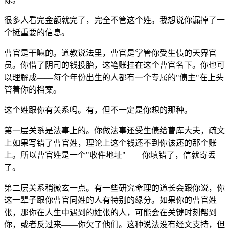
很多人看完金额就完了，完全不管这个姓。我想说你漏掉了一
个挺重要的信息。
曹官是干嘛的。道教说法里，曹官是掌管你受生债的天界官
员。你借了阴司的钱投胎，这笔账挂在这个曹官名下。你也可
以理解成——每个年份出生的人都有一个专属的"债主"在上头
管着你的档案。
这个姓跟你有关系吗。有，但不一定是你想的那种。
第一层关系是法事上的。你做法事还受生债给曹库大夫，疏文
上如果写错了曹官姓，理论上这个钱还不到你该还的那个账
上。所以曹官姓是一个"收件地址"——你填错了，信就寄丢
了。
第二层关系稍微玄一点。有一些研究命理的道长会跟你说，你
这一辈子跟你曹官同姓的人有特别的缘分。如果你的曹官姓
张，那你在人生中遇到的姓张的人，可能会在关键时刻帮到
你，或者反过来——你欠了他们。这种说法没有经文支持，但