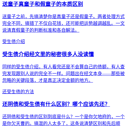
送童子真童子和假童子的本质区别
送童子之前，先搞清楚你是真童子还是假童子。两者处理方式
完全不同，搞错了不仅白花钱，还可能把运势越调越乱。一文
说清真假童子的判断标准和各自解法。
受生债介绍
受生债介绍经文里的秘密很多人没读懂
同样的受生债介绍，有人看完还是不会算自己的债额，有人查
完发现跟别人说的完全不一样。问题出在经文本身——那些被
忽略的关键段落，才是真正决定金额的地方。
还受生债的方法
还阴债和受生债有什么区别？哪个应该先还？
还阴债和受生债的区别到底是什么？一个是你欠地府的，一个
是你欠天曹的。搞混的人太多了，这条说清楚区别和先后顺