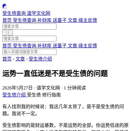
☯
受生债查询
道学文化网
首页
受生债查询
补财库
送童子
文章
缘主反馈
首页
受生债查询
补财库
送童子
文章
缘主反馈
首页
›
文章
›
受生债介绍
运势一直低迷是不是受生债的问题
2026年5月27日
·
道学文化网
·
1 分钟阅读
受生债介绍
受生债
修行指南
有人找到我的时候说：我这几年太背了，是不是受生债的问
题。我说不一定。
受生债影响的是财运基数，不是运势的全部。你运势低迷的原