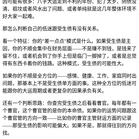
因可能有很多：八字大运走到不利的年份、犯了太岁、阴债没
清、祖坟或者风水出了问题、或者单纯就是这几年整体环境不
好大家一起难。
那怎么判断自己的低迷跟受生债有没有关系。
看一个特征：你的"差一点点"模式是什么。如果受生债是主
因，你的不顺会集中在财务层面——不是赚不到钱，是钱来了
留不住，或者机会到了你手上但是临门一脚掉了，或者是总觉
得有东西卡着你的钱路。这种模式，受生债的可能性大。
如果你的不顺是全方位的——感情、健康、工作、家庭同时出
问题，那基本上不是受生债单方面的事。这种全方位的低迷可
能跟你的大运周期或者更复杂的因果承负有关。
还有一个判断思路：你查完受生债之后看看曹官。每年都有一
个曹官，这个曹官管的是你的本命债。如果你的运势问题跟这
个曹官管的方向一致——比如你的曹官主管财运方面的记录
——那受生债的影响可能偏大。如果不是，那就得往别的方向
找。