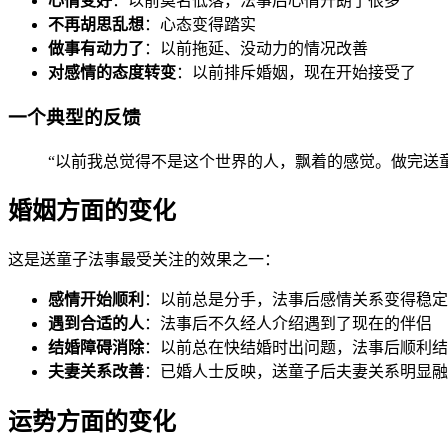
心情变好
：以前莫名低落，法事后心情开朗了很多
不再胡思乱想
：心态变得踏实
做事有动力了
：以前拖延、没动力的情况改善
对感情的态度转变
：以前排斥婚姻，现在开始接受了
一个典型的反馈
“以前我总觉得不是这个世界的人，飘着的感觉。做完送
婚姻方面的变化
这是送童子法事最受关注的效果之一：
感情开始顺利
：以前总是分手，法事后感情关系变得稳定
遇到合适的人
：法事后不久经人介绍遇到了现在的伴侣
结婚障碍消除
：以前总在快结婚时出问题，法事后顺利结
夫妻关系改善
：已婚人士反映，送童子后夫妻关系明显融
运势方面的变化