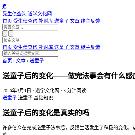
☯
受生债查询
道学文化网
首页
受生债查询
补财库
送童子
文章
缘主反馈
首页
受生债查询
补财库
送童子
文章
缘主反馈
首页
›
文章
›
送童子
送童子后的变化——做完法事会有什么感
2026年3月1日
·
道学文化网
·
3 分钟阅读
送童子
送童子
基础知识
送童子后的变化是真实的吗
许多信众在完成送童子法事后，反馈生活发生了积极的变化。
善。