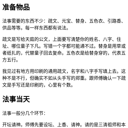
准备物品
法事需要的东西不少：疏文、元宝、替身、五色衣、引路香、
供品等等。每一样东西都有说法。
疏文是写给天庭的公文，上面要写清楚你的姓名、八字、住
址、哪位童子下凡。写错一个字都可能通不过。替身是用草或
者纸扎的，代替童子回去复命。五色衣是给替身穿的，代表五
方五行。
我见过有地方用印刷的通用疏文，名字和八字手写填上去。这
种不是不行，但确实不如从头手写的郑重。跟师傅确认一下疏
文是手写还是印刷的，心里有个数。
法事当天
法事一般分几个环节：
开坛请神。师傅先要设坛、上香、请神。请的是三清祖师和本