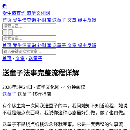
☯
受生债查询
道学文化网
首页
受生债查询
补财库
送童子
文章
缘主反馈
首页
受生债查询
补财库
送童子
文章
缘主反馈
首页
›
文章
›
送童子
送童子法事完整流程详解
2026年5月24日
·
道学文化网
·
4 分钟阅读
送童子
送童子
修行指南
有个缘主第一次问我送童子的事，我问她知不知道流程，她说
不就是烧点东西吗。我说你这种心态最好别做，做了也白做。
送童子不是烧点纸钱念念经就完事。它是一套完整的法事流