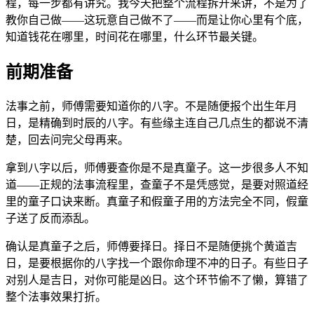
程，每一步都有讲究。我今天把整个流程拆开来讲，不是为了
教你自己做——这玩意自己做不了——而是让你心里有个底，
知道钱花在哪里，时间花在哪里，什么环节最关键。
前期准备
法事之前，师傅需要知道你的八字。不是随便报个出生年月
日，是精确到时辰的八字。有些缘主连自己几点生的都说不清
楚，回去问完父母再来。
拿到八字以后，师傅要查你是不是真童子。这一步很多人不知
道——正规的法事流程里，查童子不是凭感觉，是要对照道经
里的童子口诀来断。真童子和假童子用的方法完全不同，假童
子送了反而添乱。
确认是真童子之后，师傅要择日。择日不是随便挑个黄道吉
日，是要根据你的八字找一个跟你命理不冲的日子。有些日子
对别人是吉日，对你可能是凶日。这个环节偷不了懒，算错了
整个法事效果打折。