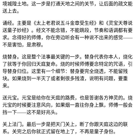
境城隍土地。这一步是打通天地之间的关节，让后面的疏文能
送上去。
诵经。主要是《太上老君说五斗金章受生经》和《灵宝天尊说
送童子妙经》。经文不能念错，不能跳段，节奏和语调都有要
求。念得好的师傅，你在旁边听会有一种说不出来的感觉——
不是害怕，是肃穆。
烧替身。这是整个法事最关键的一步。替身代表你本人，烧化
了就等于你回归天庭复命。烧的时候师傅要念特定的咒语，引
导替身归位。这里有一个细节：替身要完全烧透，不能留残
块。如果烧到一半灭了或者剩很多残渣，说明有问题，要重
来。
送元宝。元宝是给你在天庭的路费，也是答谢各方神灵的。烧
元宝的时候要注意风向，如果烟一直往你身上飘，师傅一般会
挡一下——这不是好兆头。
关上法门。最后一步是把天门关上，断了你跟天庭这边的联
系。关完之后你就正式留在地上了，不再是童子身份。