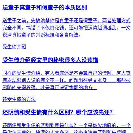
送童子真童子和假童子的本质区别
送童子之前，先搞清楚你是真童子还是假童子。两者处理方式
完全不同，搞错了不仅白花钱，还可能把运势越调越乱。一文
说清真假童子的判断标准和各自解法。
受生债介绍
受生债介绍经文里的秘密很多人没读懂
同样的受生债介绍，有人看完还是不会算自己的债额，有人查
完发现跟别人说的完全不一样。问题出在经文本身——那些被
忽略的关键段落，才是真正决定金额的地方。
还受生债的方法
还阴债和受生债有什么区别？哪个应该先还？
还阴债和受生债的区别到底是什么？一个是你欠地府的，一个
是你欠天曹的。搞混的人太多了，这条说清楚区别和先后顺