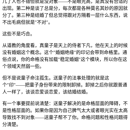
几了人也不错但就是没对象——不是眼光高，是真没有合适的
出现。第二种是谈了总是分，每次都是各种莫名其妙的原因就
分了。第三种是结婚了但总觉得跟对方隔着一层什么东西，说
不出毛病但就是"不对"。
这些不是巧合。
从道教的角度看，真童子是天上的侍者下凡，他在天上的时候
没有婚姻这个概念。这个"婚姻绝缘"的印记会带到命格里。通
俗点说，你的命格没有加载"稳定婚姻"这个模块，所以你在这
个领域天然弱一些。
但不是说童子命注孤生。送童子的法事处理的就是这
个"印"——把童子身份带来的限制卸掉。卸掉之后你就跟普通
人一样了，该谈恋爱谈恋爱，该结婚结婚。
有一个事要提前说清楚：送童子解决的是命格层面的障碍，不
是性格层面的。如果你是因为自己脾气太大或者眼光实在太高
导致找不到对象——送童子帮不了你。命格问题和性格问题得
分清楚。