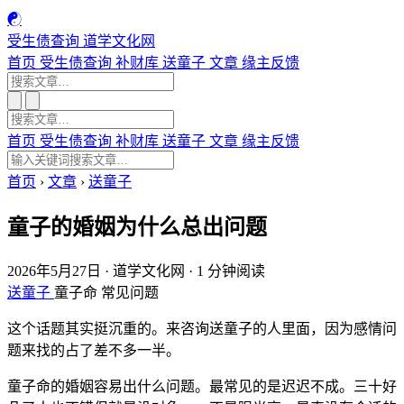
☯
受生债查询
道学文化网
首页
受生债查询
补财库
送童子
文章
缘主反馈
首页
受生债查询
补财库
送童子
文章
缘主反馈
首页
›
文章
›
送童子
童子的婚姻为什么总出问题
2026年5月27日
·
道学文化网
·
1 分钟阅读
送童子
童子命
常见问题
这个话题其实挺沉重的。来咨询送童子的人里面，因为感情问
题来找的占了差不多一半。
童子命的婚姻容易出什么问题。最常见的是迟迟不成。三十好