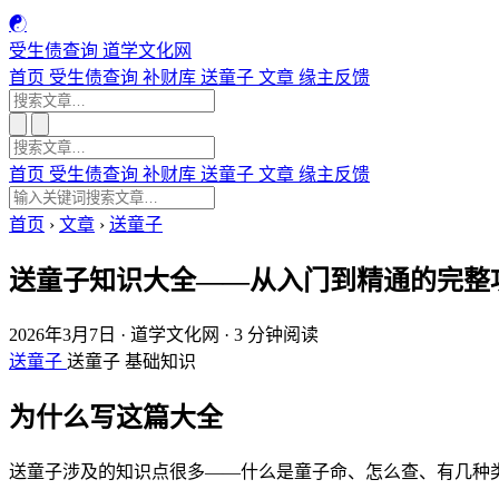
☯
受生债查询
道学文化网
首页
受生债查询
补财库
送童子
文章
缘主反馈
首页
受生债查询
补财库
送童子
文章
缘主反馈
首页
›
文章
›
送童子
送童子知识大全——从入门到精通的完整
2026年3月7日
·
道学文化网
·
3 分钟阅读
送童子
送童子
基础知识
为什么写这篇大全
送童子涉及的知识点很多——什么是童子命、怎么查、有几种