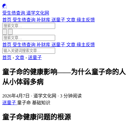
☯
受生债查询
道学文化网
首页
受生债查询
补财库
送童子
文章
缘主反馈
首页
受生债查询
补财库
送童子
文章
缘主反馈
首页
›
文章
›
送童子
童子命的健康影响——为什么童子命的人
从小体弱多病
2026年4月7日
·
道学文化网
·
3 分钟阅读
送童子
童子命
基础知识
童子命健康问题的根源