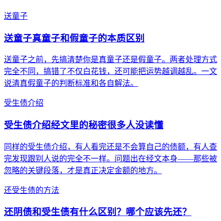
送童子
送童子真童子和假童子的本质区别
送童子之前，先搞清楚你是真童子还是假童子。两者处理方式
完全不同，搞错了不仅白花钱，还可能把运势越调越乱。一文
说清真假童子的判断标准和各自解法。
受生债介绍
受生债介绍经文里的秘密很多人没读懂
同样的受生债介绍，有人看完还是不会算自己的债额，有人查
完发现跟别人说的完全不一样。问题出在经文本身——那些被
忽略的关键段落，才是真正决定金额的地方。
还受生债的方法
还阴债和受生债有什么区别？哪个应该先还？