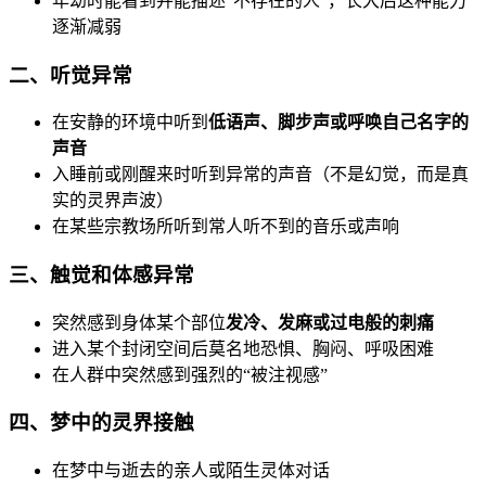
年幼时能看到并能描述“不存在的人”，长大后这种能力
逐渐减弱
二、听觉异常
在安静的环境中听到
低语声、脚步声或呼唤自己名字的
声音
入睡前或刚醒来时听到异常的声音（不是幻觉，而是真
实的灵界声波）
在某些宗教场所听到常人听不到的音乐或声响
三、触觉和体感异常
突然感到身体某个部位
发冷、发麻或过电般的刺痛
进入某个封闭空间后莫名地恐惧、胸闷、呼吸困难
在人群中突然感到强烈的“被注视感”
四、梦中的灵界接触
在梦中与逝去的亲人或陌生灵体对话