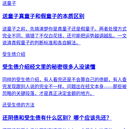
送童子
送童子真童子和假童子的本质区别
送童子之前，先搞清楚你是真童子还是假童子。两者处理方式
完全不同，搞错了不仅白花钱，还可能把运势越调越乱。一文
说清真假童子的判断标准和各自解法。
受生债介绍
受生债介绍经文里的秘密很多人没读懂
同样的受生债介绍，有人看完还是不会算自己的债额，有人查
完发现跟别人说的完全不一样。问题出在经文本身——那些被
忽略的关键段落，才是真正决定金额的地方。
还受生债的方法
还阴债和受生债有什么区别？哪个应该先还？