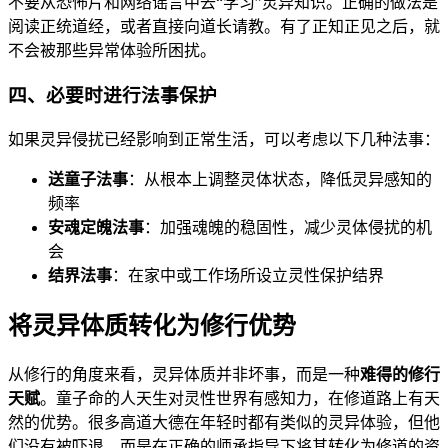
不要从恐怖片和网络谣言中去“学习”灵异知识。正确的做法是
阅读正统道经，或者直接向道长请教。有了正知正见之后，就
不会被那些异常体验所困扰。
四、必要时进行法事保护
如果灵异侵扰已经影响到正常生活，可以考虑以下几种法事：
送童子法事
：从根本上调整灵体状态，降低灵异感知的
频率
安魂定魄法事
：加强魂魄的稳固性，减少灵体侵扰的机
会
结界法事
：在家中或工作场所设立灵性保护结界
将灵异体质转化为修行优势
从修行的角度来看，灵异体质并非坏事，而是一种
难得的修行
天赋
。童子命的人天生对灵性世界有感知力，在修道路上有天
然的优势。很多高道大德在年轻时都有类似的灵异体验，但他
们没有被吓退，而是在正确的师承指导下将其转化为修道的资