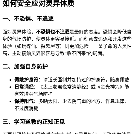
如何安全应对灵异体质
一、不恐惧、不追逐
面对灵异体验，
不恐惧也不追逐
是最好的态度。恐惧会降低自
身的气场防护，使灵体更容易接近。而刻意去追逐和开发这些
体验（如玩碟仙、探鬼屋等）则更加危险——童子命的人灵性
高，主动接触灵界很容易导致“收不回来”的局面。
二、加强自身防护
佩戴护身符
：请道长画制并加持过的护身符，随身佩戴
日常诵经
：《太上老君说常清静经》或《金光神咒》能
有效增强气场防护
保持阳气
：多晒太阳、少去阴气重的地方、作息规律、
不过度消耗
三、学习道教的正知正见