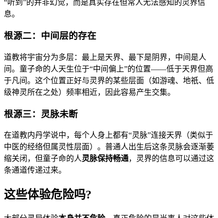
“听到”的并非幻觉，而是真实存在但常人无法感知的灵界信
息。
根源二：中间层的存在
道教将宇宙分为多层：最上是天界、最下是阴界，中间是人
间。童子命的人天生位于“中间偏上”的位置——低于天界但高
于凡间。这个位置正好与灵界的某些层面（如游魂、地祇、低
级神灵所在之处）频率相近，因此容易产生交集。
根源三：灵脉未断
在道教内丹学说中，每个人身上都有“灵脉”连接天界（类似于
中医的经络但属灵性层面）。普通人出生后这条灵脉会逐渐萎
缩关闭，但童子命的人
灵脉保持畅通
，灵界的信息可以通过这
条通道传递过来。
这些体验危险吗?