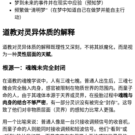
梦到未来的事件并在现实中应验（预知梦）
频繁做“清明梦”（在梦中知道自己在做梦并能自主行
动）
道教对灵异体质的解释
道教对灵异体质的解释既理性又深刻，不将其妖魔化，而是视
为一种
灵性层面的天赋
。
根源一：魂魄未完全封闭
在道教的魂魄学说中，人有三魂七魄。普通人出生后，三魂七
魄会完全融入肉身，感官被限制在物质世界的范围内。而童子
命的人，由于其魂体本源于天界或灵界，在投胎过程中
魂魄与
肉身的结合不够严密
，有一部分灵识没有被完全“封存”。这导
致了他们对非物质层面（灵界）的感知力比常人更强。
用一个比喻来说：普通人像是一台只接收调频信号的收音机，
而童子命的人则能同时接收调频和短波信号。他们“看到”或