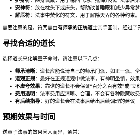
护身符
：随身佩戴，用于稳固气场、抵御外邪。法事后第
安神符
：放在枕头下或床头，帮助改善睡眠和减少异常梦
解厄符
：法事中焚化的符文，用于解除天界的各种约束。
需要注意的是，符咒需由
有师承的正统道士
亲手画制，经过了
寻找合适的道长
选择道长来化解童子命时，请注意以下几点：
师承清晰
：道长应能说清自己的师承门派，如正一派、全
道观正规
：最好在正规道观中做法事，有神明坐镇，效果
不虚夸效果
：靠谱的道长不会保证“百分之百有效”或“立
费用透明
：法事费用应清晰、合理，不会有各种隐藏收费
有后续指导
：好的道长会在法事后给出后续调理的建议
预期效果与时间
送童子法事的效果因人而异，通常：