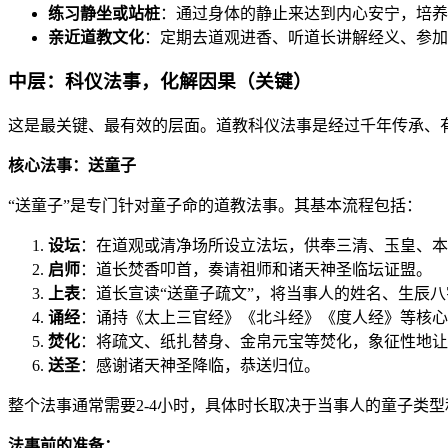
练习静坐或站桩
：通过身体的静止来达到内心安宁，培养灵
亲近道教文化
：定期去道观进香、听道长讲解经义、参加
中层：科仪法事，化解因果（关键）
这是最关键、最有效的层面。道教科仪法事是经过千年传承、
核心法事：送童子
“送童子”是专门针对童子命的道教法事。其基本流程包括：
设坛
：在道观或清净场所设立法坛，供奉三清、玉皇、本
启师
：道长焚香叩首，奏请祖师和诸天神圣临坛证盟。
上表
：道长宣读“送童子疏文”，将当事人的姓名、生辰
诵经
：诵持《太上三官经》《北斗经》《度人经》等核心
焚化
：将疏文、纸扎替身、金帛元宝等焚化，象征性地让
送圣
：感谢诸天神圣降临，恭送归位。
整个法事通常需要2-4小时，具体时长取决于当事人的童子类
法事前的准备：