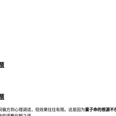
题
题
间偏方到心理调适，但效果往往有限。这是因为
童子命的根源不
命的道教化解之道。