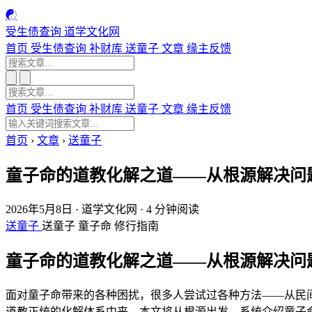
☯
受生债查询
道学文化网
首页
受生债查询
补财库
送童子
文章
缘主反馈
首页
受生债查询
补财库
送童子
文章
缘主反馈
首页
›
文章
›
送童子
童子命的道教化解之道——从根源解决问
2026年5月8日
·
道学文化网
·
4 分钟阅读
送童子
送童子
童子命
修行指南
童子命的道教化解之道——从根源解决问
面对童子命带来的各种困扰，很多人尝试过各种方法——从民
道教正统的化解体系中来。本文将从根源出发，系统介绍童子