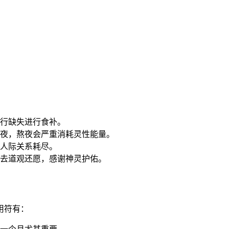
行缺失进行食补。
夜，熬夜会严重消耗灵性能量。
人际关系耗尽。
去道观还愿，感谢神灵护佑。
用符有：