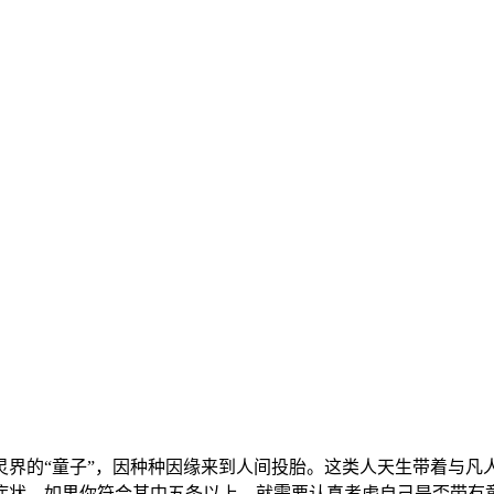
灵界的“童子”，因种种因缘来到人间投胎。这类人天生带着与凡
症状。如果你符合其中五条以上，就需要认真考虑自己是否带有