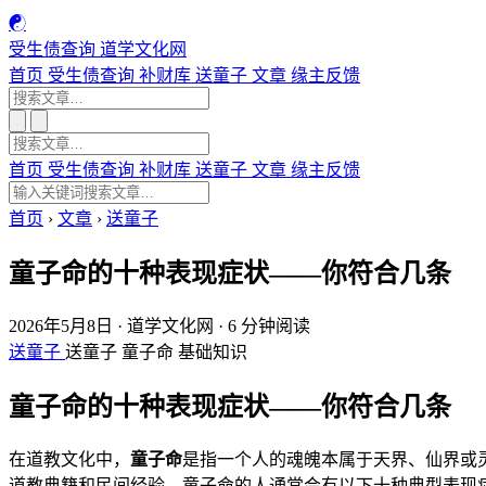
☯
受生债查询
道学文化网
首页
受生债查询
补财库
送童子
文章
缘主反馈
首页
受生债查询
补财库
送童子
文章
缘主反馈
首页
›
文章
›
送童子
童子命的十种表现症状——你符合几条
2026年5月8日
·
道学文化网
·
6 分钟阅读
送童子
送童子
童子命
基础知识
童子命的十种表现症状——你符合几条
在道教文化中，
童子命
是指一个人的魂魄本属于天界、仙界或
道教典籍和民间经验，童子命的人通常会有以下十种典型表现