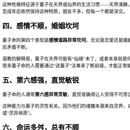
这种性格特征源于童子在天界或仙界的生活习惯——天界清静
至成年后依然保持这种特质，朋友不多，但每一个都是深交。
四、感情不顺，婚姻坎坷
童子命的第四个表现是
感情道路异常坎坷
。无论是恋爱还是婚
后矛盾不断。
道教的解释是，童子在天界可能有“仙缘”未了，或者本身就是
很多童子命的人需要通过“送童子”法事来了断前缘，才能正常
五、第六感强，直觉敏锐
童子命的人通常
第六感异常灵敏
，直觉准确得让人觉得不可思
这种能力与童子的灵性有关。因为他们的魂魄本源来自灵界，
或“灵异体质”。
六、命运多舛，总有不顺