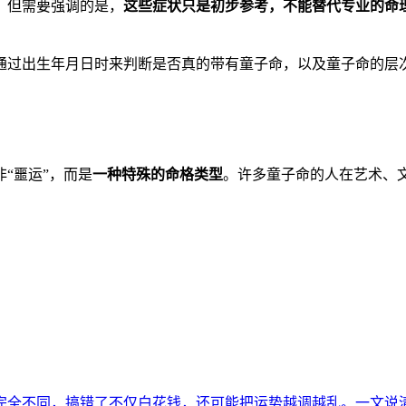
。但需要强调的是，
这些症状只是初步参考，不能替代专业的命
通过出生年月日时来判断是否真的带有童子命，以及童子命的层
“噩运”，而是
一种特殊的命格类型
。许多童子命的人在艺术、
完全不同，搞错了不仅白花钱，还可能把运势越调越乱。一文说