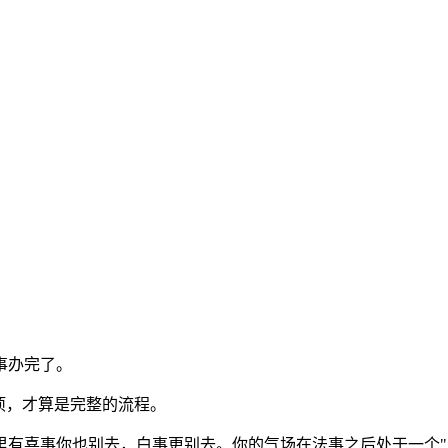
事办完了。
项，才算是完整的流程。
里有喜事你也别去，白事更别去。你的气场在法事之后处于一个"