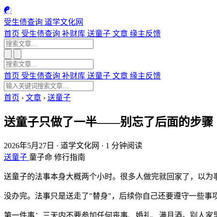
☯
受生债查询
道学文化网
首页
受生债查询
补财库
送童子
文章
缘主反馈
首页
受生债查询
补财库
送童子
文章
缘主反馈
首页
›
文章
›
送童子
送童子只做了一半——别忘了后面的步骤
2026年5月27日
·
道学文化网
·
1 分钟阅读
送童子
童子命
修行指南
送童子的法事本身大概两个小时。很多人做完就回家了，以为
没办完。法事只是送走了"替身"，后续你自己还要遵守一些事
第一件事：三天内不要参加任何丧事、婚礼、满月酒。别人家