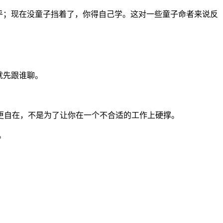
乎；现在没童子挡着了，你得自己学。这对一些童子命者来说反
就先跟谁聊。
更自在，不是为了让你在一个不合适的工作上硬撑。
。