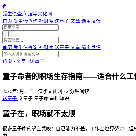
☯
受生债查询
道学文化网
首页
受生债查询
补财库
送童子
文章
缘主反馈
首页
受生债查询
补财库
送童子
文章
缘主反馈
首页
›
文章
›
送童子
童子命者的职场生存指南——适合什么工
2026年5月21日
·
道学文化网
·
2 分钟阅读
送童子
送童子
童子命
基础知识
童子在，职场就不太顺
很多童子命的缘主反映：自己能力不差，工作上也算努力，但
力。