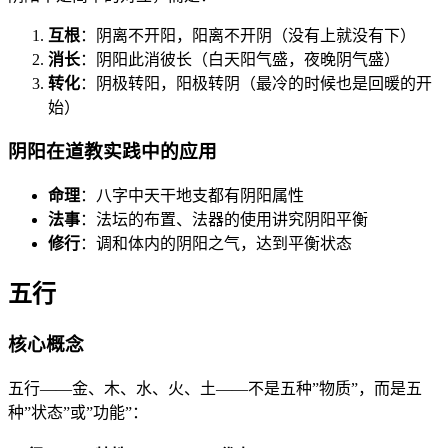
互根
：阴离不开阳，阳离不开阴（没有上就没有下）
消长
：阴阳此消彼长（白天阳气盛，夜晚阴气盛）
转化
：阴极转阳，阳极转阴（最冷的时候也是回暖的开
始）
阴阳在道教实践中的应用
命理
：八字中天干地支都有阴阳属性
法事
：法坛的布置、法器的使用讲究阴阳平衡
修行
：调和体内的阴阳之气，达到平衡状态
五行
核心概念
五行——金、木、水、火、土——不是五种”物质”，而是五
种”状态”或”功能”：