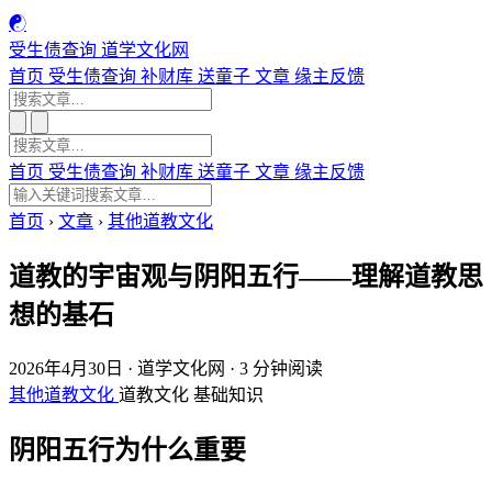
☯
受生债查询
道学文化网
首页
受生债查询
补财库
送童子
文章
缘主反馈
首页
受生债查询
补财库
送童子
文章
缘主反馈
首页
›
文章
›
其他道教文化
道教的宇宙观与阴阳五行——理解道教思
想的基石
2026年4月30日
·
道学文化网
·
3 分钟阅读
其他道教文化
道教文化
基础知识
阴阳五行为什么重要