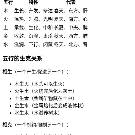
五行
特性
代表
木
生长、升发、条达
春天、东方、肝
火
温热、升腾、光明
夏天、南方、心
土
承载、生化、中和
长夏、中央、脾
金
收敛、沉降、肃杀
秋天、西方、肺
水
滋润、下行、闭藏
冬天、北方、肾
五行的生克关系
相生
（一个产生/促进另一个）：
木生火（木头可以生火）
火生土（火烧完后化为灰土）
土生金（金属矿物藏在土中）
金生水（金属熔化后变成液体状）
水生木（水滋养树木）
相克
（一个制约/限制另一个）：