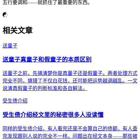
五行要调和——就抓住了最重要的东西。
☯
相关文章
送童子
送童子真童子和假童子的本质区别
送童子之前，先搞清楚你是真童子还是假童子。两者处理方式
完全不同，搞错了不仅白花钱，还可能把运势越调越乱。一文
说清真假童子的判断标准和各自解法。
受生债介绍
受生债介绍经文里的秘密很多人没读懂
同样的受生债介绍，有人看完还是不会算自己的债额，有人查
完发现跟别人说的完全不一样。问题出在经文本身——那些被