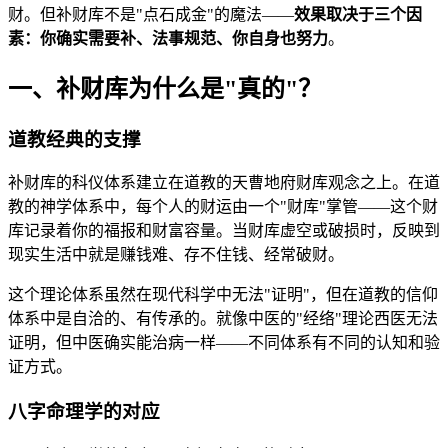
财。但补财库不是"点石成金"的魔法——
效果取决于三个因
素：你确实需要补、法事规范、你自身也努力
。
一、补财库为什么是"真的"？
道教经典的支撑
补财库的科仪体系建立在道教的天曹地府财库观念之上。在道
教的神学体系中，每个人的财运由一个"财库"掌管——这个财
库记录着你的福报和财富容量。当财库虚空或破损时，反映到
现实生活中就是赚钱难、存不住钱、经常破财。
这个理论体系虽然在现代科学中无法"证明"，但在道教的信仰
体系中是自洽的、有传承的。就像中医的"经络"理论西医无法
证明，但中医确实能治病一样——不同体系有不同的认知和验
证方式。
八字命理学的对应