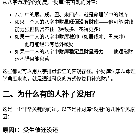
从八字命理学的角度，"财库"有客观的对应：
八字中的
辰、戌、丑、未
四库，就是命理学中的财库
如果一个人的八字中
财星旺但没有财库
——他可能赚钱
能力强但钱留不住（赚钱多、花得更多）
如果一个人的八字中
财库被冲
（如辰戌冲、丑未冲）
——他可能经常有意外破财
如果一个人的八字中
财库稳定且财星得力
——他通常财
运不错且能积蓄
这些都是可以用八字排盘验证的客观存在。补财库法事从命理
学角度来说，就是通过科仪的方式修复和补充财库。
二、为什么有的人补了没用？
这是一个非常关键的问题。以下是补财库"没用"的几种常见原
因：
原因1：受生债还没还