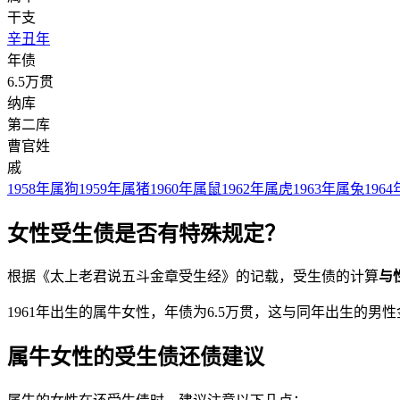
干支
辛丑年
年债
6.5万贯
纳库
第二库
曹官姓
戚
1958年属狗
1959年属猪
1960年属鼠
1962年属虎
1963年属兔
196
女性受生债是否有特殊规定？
根据《太上老君说五斗金章受生经》的记载，受生债的计算
与
1961年出生的属牛女性，年债为6.5万贯，这与同年出生的
属牛女性的受生债还债建议