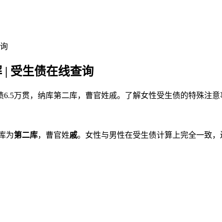
查询
 | 受生债在线查询
年债6.5万贯，纳库第二库，曹官姓戚。了解女性受生债的特殊注
库为
第二库
，曹官姓
戚
。女性与男性在受生债计算上完全一致，