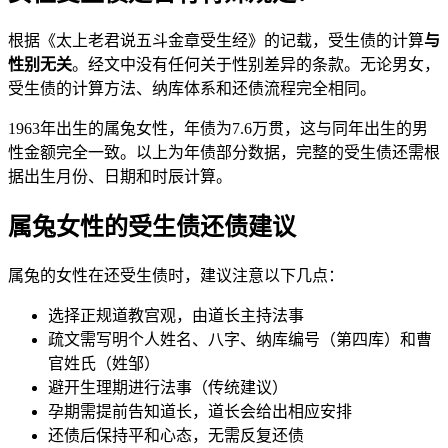
根据《太上老君说五斗金章受生经》的记载，受生债的计算
与
性别无关
。经文中没有任何关于性别差异的条款。无论男女，
受生债的计算方法、纳库体系和还债流程完全相同。
1963年出生的属兔女性，年债为7.6万贯，这与同年出生的男
性金额完全一致。以上为年债部分数据，完整的受生债还需根
据出生月份、日期和时辰计算。
属兔女性的受生债还债建议
属兔的女性在还受生债时，建议注意以下几点：
选择正规道教宫观，由道长主持法事
疏文需写明个人姓名、八字、纳库编号（第四库）和曹
官姓氏（姓邹）
避开生理期进行法事（传统建议）
孕期需提前告知道长，道长会给出相应安排
还债后保持平和心态，无需反复还债