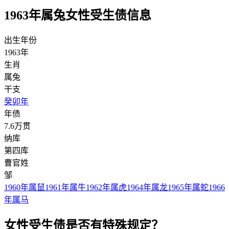
1963年属兔女性受生债信息
出生年份
1963年
生肖
属兔
干支
癸卯年
年债
7.6万贯
纳库
第四库
曹官姓
邹
1960年属鼠
1961年属牛
1962年属虎
1964年属龙
1965年属蛇
1966
年属马
女性受生债是否有特殊规定？