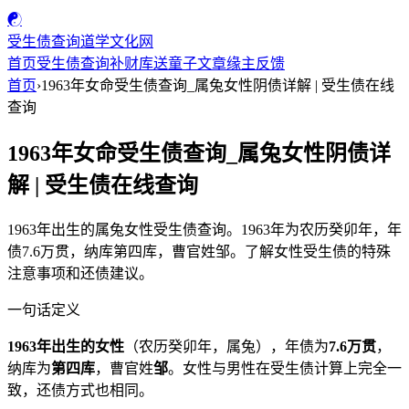
☯
受生债查询
道学文化网
首页
受生债查询
补财库
送童子
文章
缘主反馈
首页
›
1963年女命受生债查询_属兔女性阴债详解 | 受生债在线
查询
1963年女命受生债查询_属兔女性阴债详
解 | 受生债在线查询
1963年出生的属兔女性受生债查询。1963年为农历癸卯年，年
债7.6万贯，纳库第四库，曹官姓邹。了解女性受生债的特殊
注意事项和还债建议。
一句话定义
1963年出生的女性
（农历癸卯年，属兔），年债为
7.6万贯
，
纳库为
第四库
，曹官姓
邹
。女性与男性在受生债计算上完全一
致，还债方式也相同。