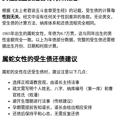
根据《太上老君说五斗金章受生经》的记载，受生债的计算
与
性别无关
。经文中没有任何关于性别差异的条款。无论男女，
受生债的计算方法、纳库体系和还债流程完全相同。
1965年出生的属蛇女性，年债为8.7万贯，这与同年出生的男
性金额完全一致。以上为年债部分数据，完整的受生债还需根
据出生月份、日期和时辰计算。
属蛇女性的受生债还债建议
属蛇的女性在还受生债时，建议注意以下几点：
选择正规道教宫观，由道长主持法事
疏文需写明个人姓名、八字、纳库编号（第一库）和曹
官姓氏（姓潘）
避开生理期进行法事（传统建议）
孕期需提前告知道长，道长会给出相应安排
还债后保持平和心态，无需反复还债