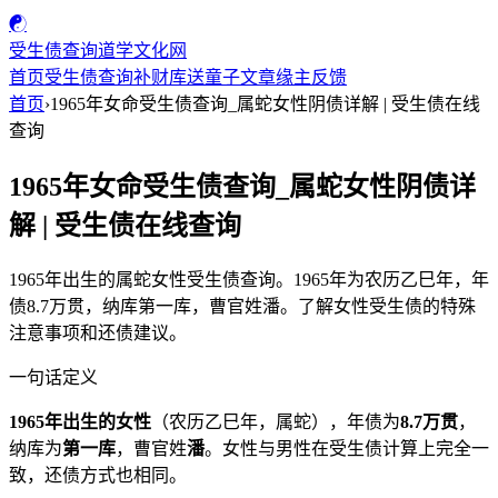
☯
受生债查询
道学文化网
首页
受生债查询
补财库
送童子
文章
缘主反馈
首页
›
1965年女命受生债查询_属蛇女性阴债详解 | 受生债在线
查询
1965年女命受生债查询_属蛇女性阴债详
解 | 受生债在线查询
1965年出生的属蛇女性受生债查询。1965年为农历乙巳年，年
债8.7万贯，纳库第一库，曹官姓潘。了解女性受生债的特殊
注意事项和还债建议。
一句话定义
1965年出生的女性
（农历乙巳年，属蛇），年债为
8.7万贯
，
纳库为
第一库
，曹官姓
潘
。女性与男性在受生债计算上完全一
致，还债方式也相同。