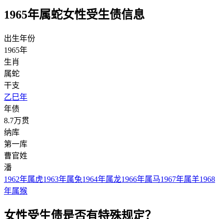
1965年属蛇女性受生债信息
出生年份
1965年
生肖
属蛇
干支
乙巳年
年债
8.7万贯
纳库
第一库
曹官姓
潘
1962年属虎
1963年属兔
1964年属龙
1966年属马
1967年属羊
1968
年属猴
女性受生债是否有特殊规定？